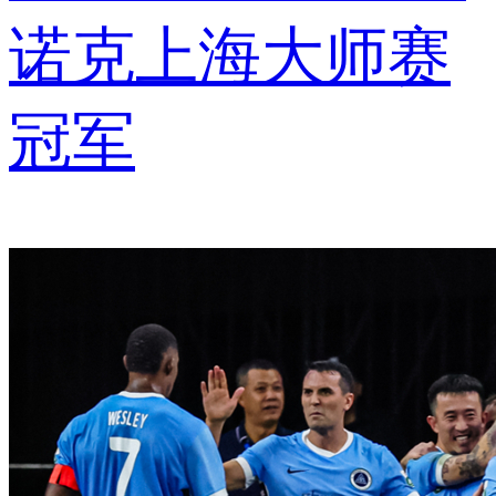
诺克上海大师赛
冠军