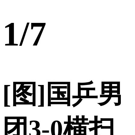
1
/7
[图]国乒男
团3-0横扫