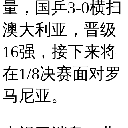
量，国乒3-0横扫
澳大利亚，晋级
16强，接下来将
在1/8决赛面对罗
马尼亚。