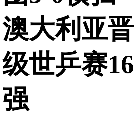
澳大利亚晋
级世乒赛16
强