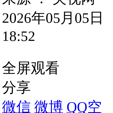
2026年05月05日
18:52
全屏观看
分享
微信
微博
QQ空