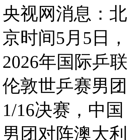
央视网消息：北
京时间5月5日，
2026年国际乒联
伦敦世乒赛男团
1/16决赛，中国
男团对阵澳大利