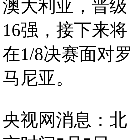
澳大利亚，晋级
16强，接下来将
在1/8决赛面对罗
马尼亚。
央视网消息：北