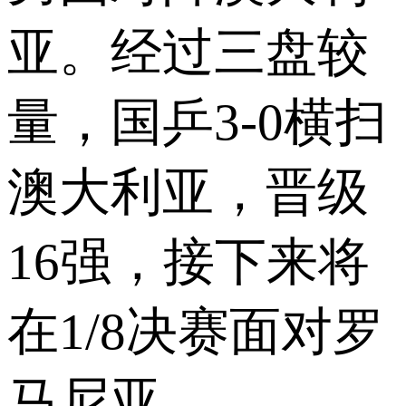
亚。经过三盘较
量，国乒3-0横扫
澳大利亚，晋级
16强，接下来将
在1/8决赛面对罗
马尼亚。