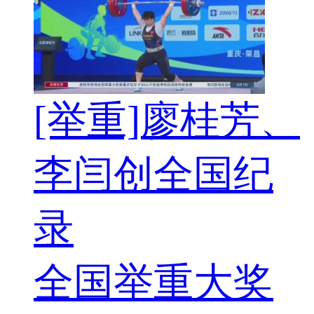
[举重]廖桂芳、
李闫创全国纪
录
全国举重大奖