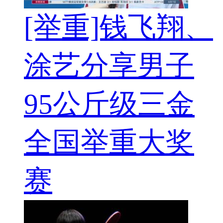
[举重]钱飞翔、
涂艺分享男子
95公斤级三金
全国举重大奖
赛