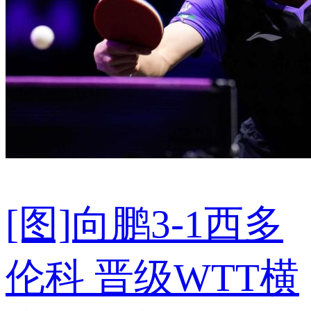
[图]向鹏3-1西多
伦科 晋级WTT横