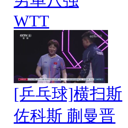
男单八强
WTT
[乒乓球]横扫斯
佐科斯 蒯曼晋