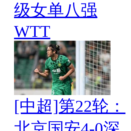
级女单八强
WTT
[中超]第22轮：
北京国安4-0深