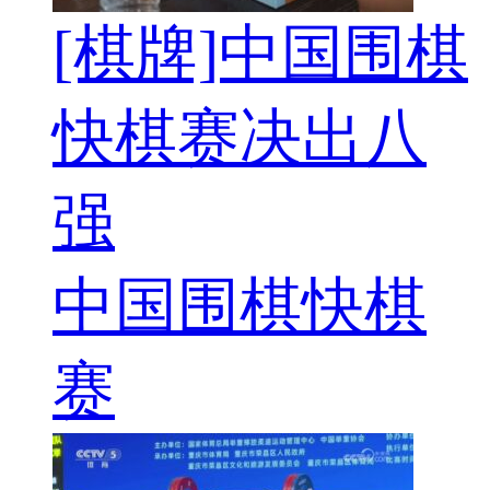
[棋牌]中国围棋
快棋赛决出八
强
中国围棋快棋
赛