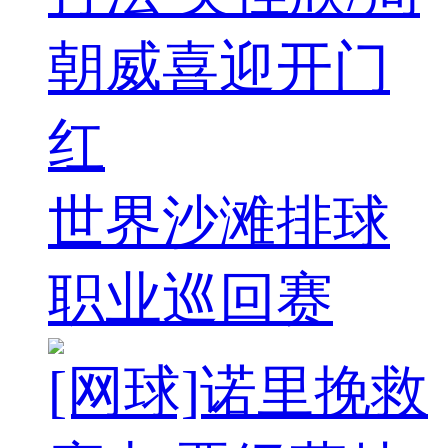
朝威喜迎开门
红
世界沙滩排球
职业巡回赛
[网球]诺里挽救