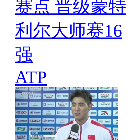
赛点 晋级蒙特
利尔大师赛16
强
ATP