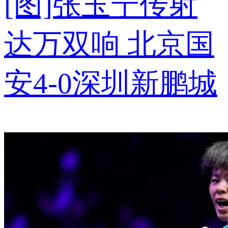
[图]张玉宁传射
达万双响 北京国
安4-0深圳新鹏城