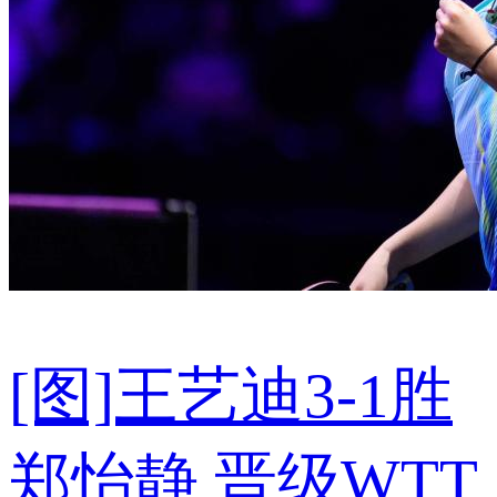
[图]王艺迪3-1胜
郑怡静 晋级WTT