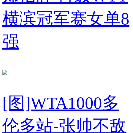
横滨冠军赛女单8
强
[图]WTA1000多
伦多站-张帅不敌