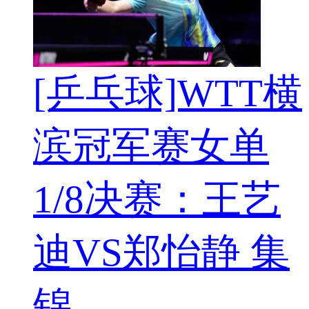
[乒乓球]WTT横
滨冠军赛女单
1/8决赛：王艺
迪VS郑怡静 集
锦