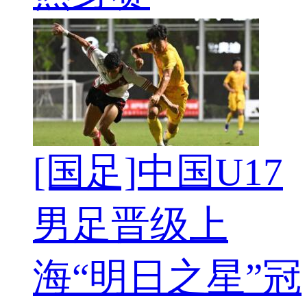
[国足]中国U17
男足晋级上
海“明日之星”冠