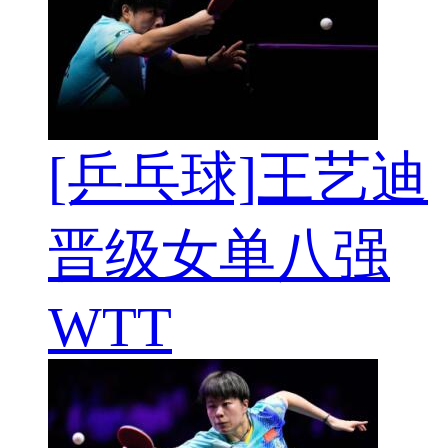
[乒乓球]王艺迪
晋级女单八强
WTT