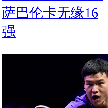
萨巴伦卡无缘16
强