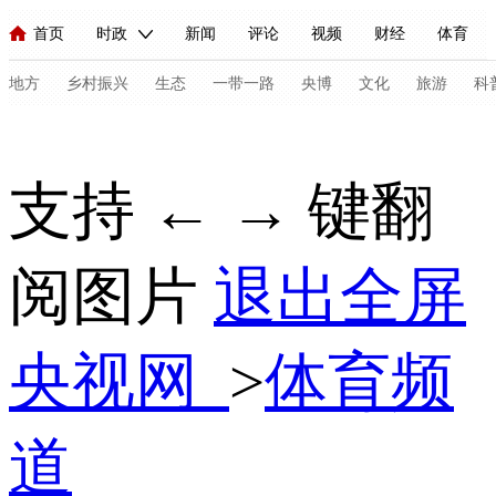
首页
时政
新闻
评论
视频
财经
体育
人民领袖习近平
直播
海外频道
片库
iPanda
栏目大全
联播+
English
中国领导人
节目单
Монгол
听音
央视快评
微视频
习式妙语
主持人
地方
乡村振兴
生态
一带一路
央博
文化
旅游
科
总台春晚
网络春晚
共产党员网
秧纪录
纪录片网
支持 ← → 键翻
新闻
国内
国际
评论
经济
军事
科技
法
阅图片
退出全屏
人民领袖习近平
联播+
热解读
天天学习
习式妙语
视频
小央视频
小央直播
直播中国
熊猫频道
V
央视网
>
体育频
现场
前线
比划
快看
蓝海中国
新兵请入列
体育
直播
竞猜
2026年世界杯
2026年冬奥会
C
道
VIP会员
CCTV奥林匹克频道
生活体育大会
体育江湖