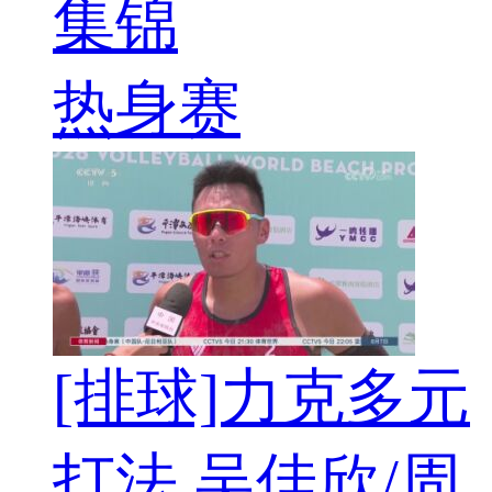
集锦
热身赛
[排球]力克多元
打法 吴佳欣/周