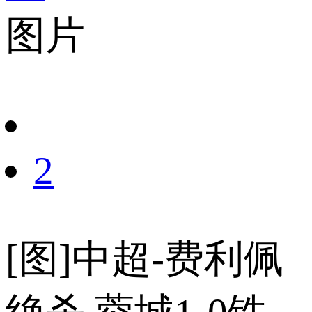
图片
财经
教育
乡村振兴
生态环境
一带一路
央博
大国智造
大国展会
大国保险
云顶对话
云起
超
CCTV.节目官网
直播
节目单
栏目
片库
热播榜
2
[图]中超-费利佩