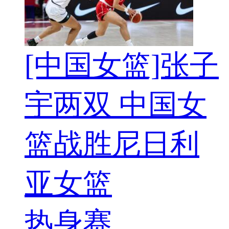
[中国女篮]张子
宇两双 中国女
篮战胜尼日利
亚女篮
热身赛