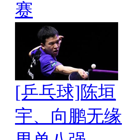
赛
[乒乓球]陈垣
宇、向鹏无缘