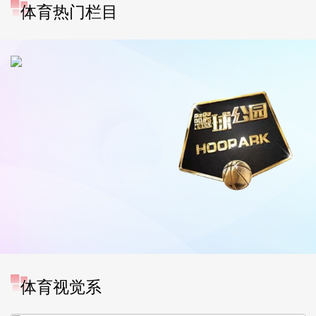
体育热门栏目
[图]WTT欧洲大满贯 林诗栋
体育视觉系
3-1陈垣宇晋级男单32强