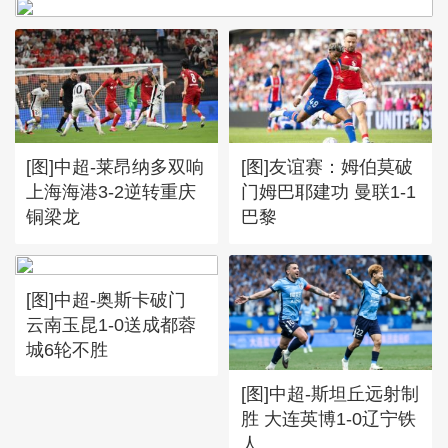
[图]中超-莱昂纳多双响
[图]友谊赛：姆伯莫破
上海海港3-2逆转重庆
门姆巴耶建功 曼联1-1
铜梁龙
巴黎
[图]中超-奥斯卡破门
云南玉昆1-0送成都蓉
城6轮不胜
[图]中超-斯坦丘远射制
胜 大连英博1-0辽宁铁
人