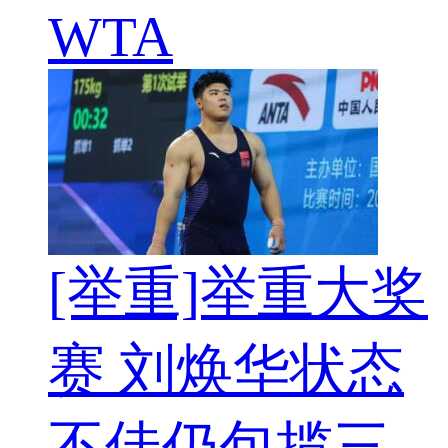
WTA
[举重]举重大奖
赛 刘焕华状态
不佳仍包揽三