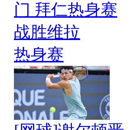
门 拜仁热身赛
战胜维拉
热身赛