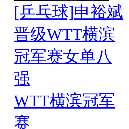
[乒乓球]申裕斌
晋级WTT横滨
冠军赛女单八
强
WTT横滨冠军
赛