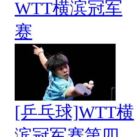
WTT横滨冠军
赛
[乒乓球]WTT横
滨冠军赛第四