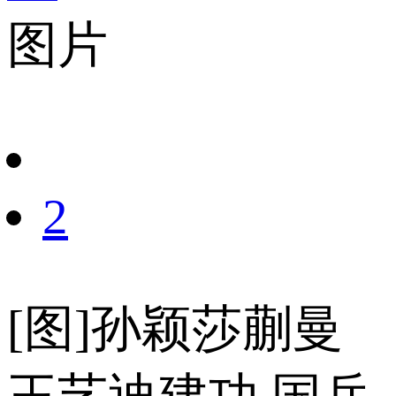
图片
财经
教育
乡村振兴
生态环境
一带一路
央博
大国智造
大国展会
大国保险
云顶对话
云起
超
CCTV.节目官网
直播
节目单
栏目
片库
热播榜
2
[图]孙颖莎蒯曼