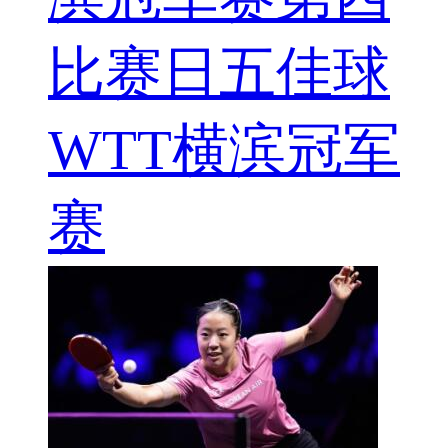
比赛日五佳球
WTT横滨冠军
赛