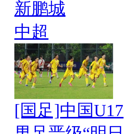
新鹏城
中超
[国足]中国U17
男足晋级“明日