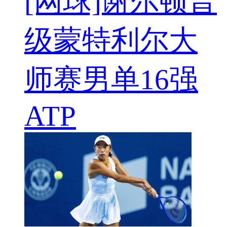
[网球]谢尔顿晋
级蒙特利尔大
师赛男单16强
ATP