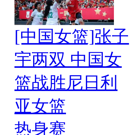
[中国女篮]张子
宇两双 中国女
篮战胜尼日利
亚女篮
热身赛