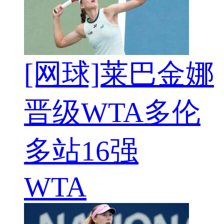
[网球]莱巴金娜
晋级WTA多伦
多站16强
WTA