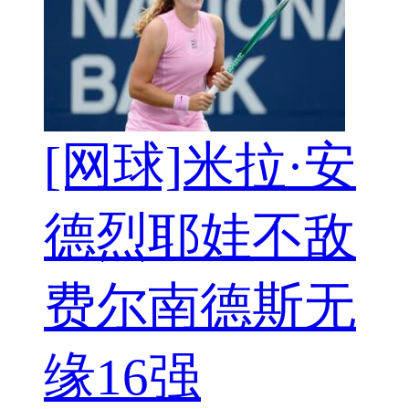
[网球]米拉·安
德烈耶娃不敌
费尔南德斯无
缘16强