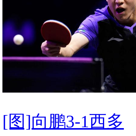
[图]向鹏3-1西多