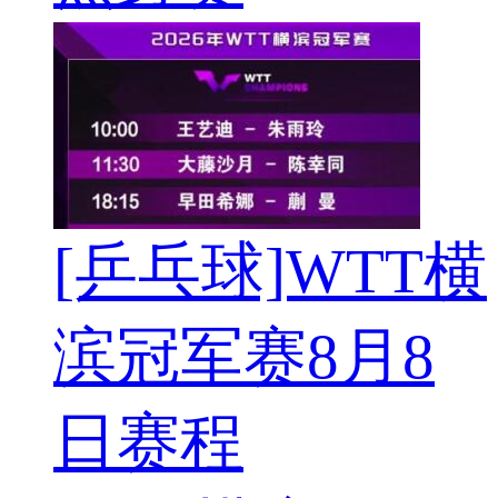
[乒乓球]WTT横
滨冠军赛8月8
日赛程