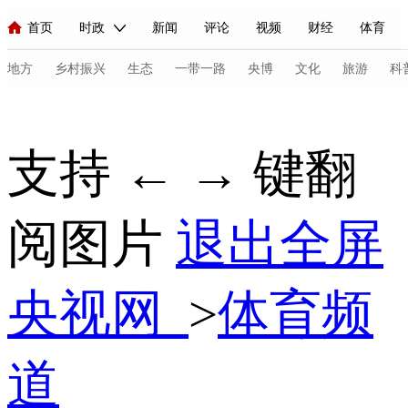
首页
时政
新闻
评论
视频
财经
体育
人民领袖习近平
直播
海外频道
片库
iPanda
栏目大全
联播+
English
中国领导人
节目单
Монгол
听音
央视快评
微视频
习式妙语
主持人
地方
乡村振兴
生态
一带一路
央博
文化
旅游
科
总台春晚
网络春晚
共产党员网
秧纪录
纪录片网
支持 ← → 键翻
新闻
国内
国际
评论
经济
军事
科技
法
阅图片
退出全屏
人民领袖习近平
联播+
热解读
天天学习
习式妙语
视频
小央视频
小央直播
直播中国
熊猫频道
V
央视网
>
体育频
现场
前线
比划
快看
蓝海中国
新兵请入列
体育
直播
竞猜
2026年世界杯
2026年冬奥会
C
道
VIP会员
CCTV奥林匹克频道
生活体育大会
体育江湖