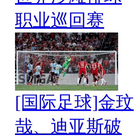
职业巡回赛
[国际足球]金玟
哉、迪亚斯破