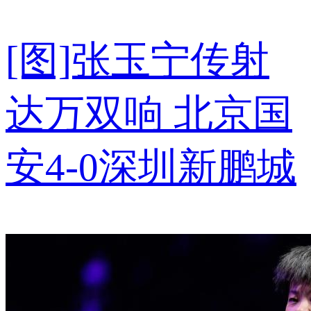
[图]张玉宁传射
达万双响 北京国
安4-0深圳新鹏城