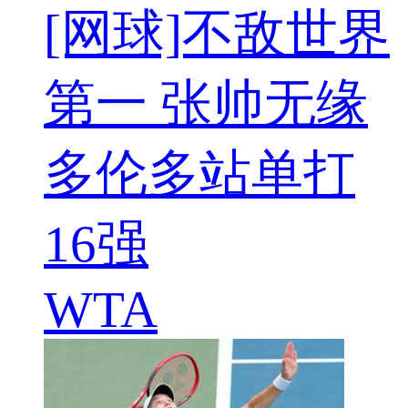
[网球]不敌世界
第一 张帅无缘
多伦多站单打
16强
WTA