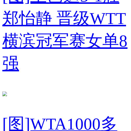
郑怡静 晋级WTT
横滨冠军赛女单8
强
[图]WTA1000多