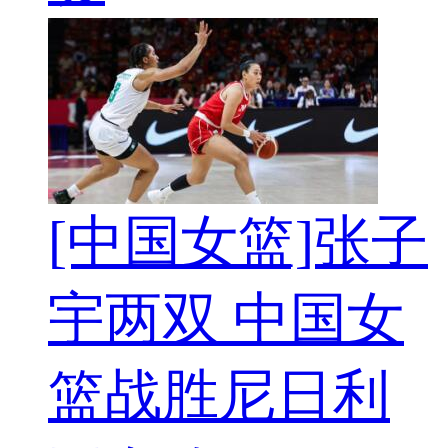
[中国女篮]张子
宇两双 中国女
篮战胜尼日利