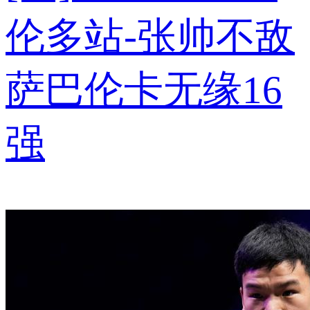
伦多站-张帅不敌
萨巴伦卡无缘16
强