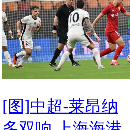
[图]中超-莱昂纳
多双响 上海海港