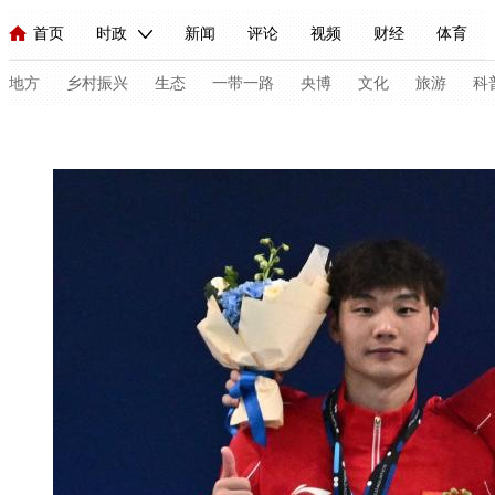
首页
时政
新闻
评论
视频
财经
体育
人民领袖习近平
直播
海外频道
片库
iPanda
栏目大全
联播+
English
中国领导人
节目单
Монгол
听音
央视快评
微视频
习式妙语
主持人
地方
乡村振兴
生态
一带一路
央博
文化
旅游
科
总台春晚
网络春晚
共产党员网
秧纪录
纪录片网
新闻
国内
国际
评论
经济
军事
科技
法
人民领袖习近平
联播+
热解读
天天学习
习式妙语
视频
小央视频
小央直播
直播中国
熊猫频道
V
现场
前线
比划
快看
蓝海中国
新兵请入列
体育
直播
竞猜
2026年世界杯
2026年冬奥会
C
VIP会员
CCTV奥林匹克频道
生活体育大会
体育江湖