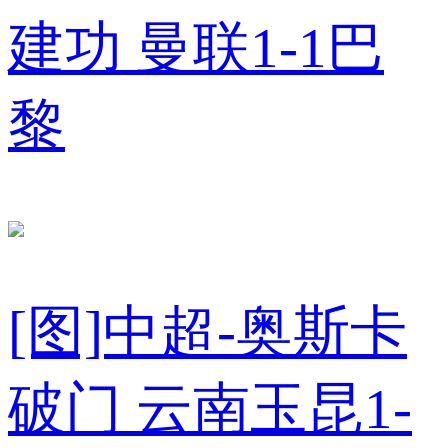
建功 曼联1-1巴
黎
[图]中超-奥斯卡
破门 云南玉昆1-