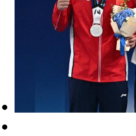
财经
教育
乡村振兴
生态环境
一带一路
央博
大国智造
大国展会
大国保险
云顶对话
云起
超
CCTV.节目官网
直播
节目单
栏目
片库
热播榜