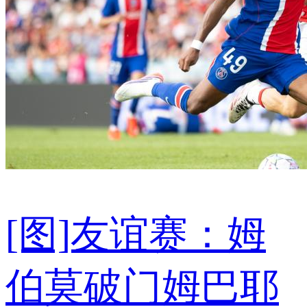
[图]友谊赛：姆
伯莫破门姆巴耶