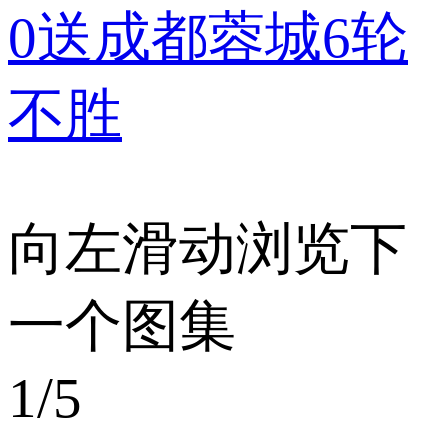
0送成都蓉城6轮
不胜
向左滑动浏览下
一个图集
1
/5