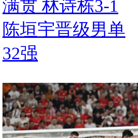
满贯 林诗栋3-1
陈垣宇晋级男单
32强