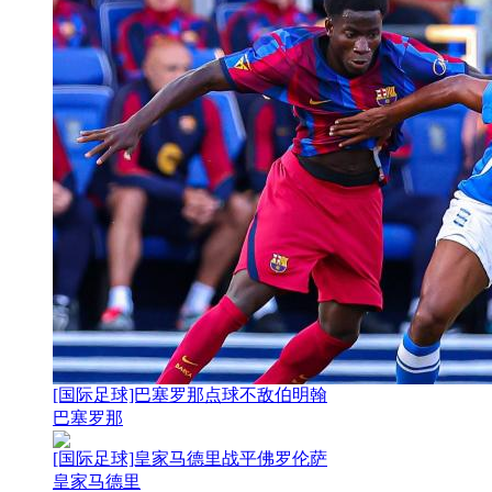
[国际足球]巴塞罗那点球不敌伯明翰
巴塞罗那
[国际足球]皇家马德里战平佛罗伦萨
皇家马德里