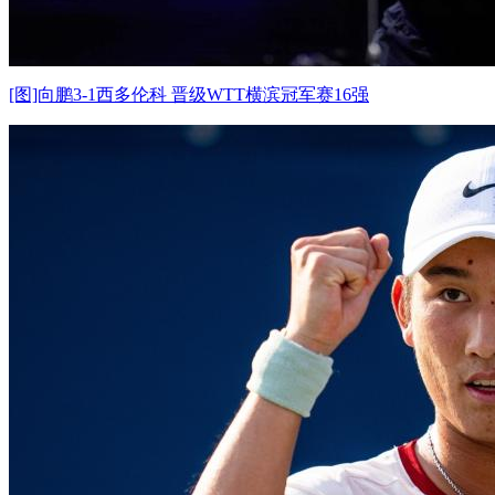
[图]向鹏3-1西多伦科 晋级WTT横滨冠军赛16强