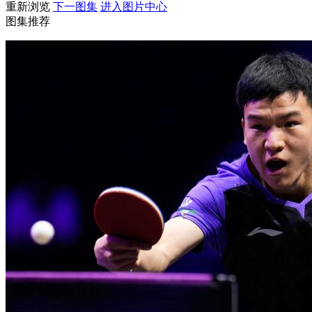
重新浏览
下一图集
进入图片中心
图集推荐
财经
教育
乡村振兴
生态环境
一带一路
大国智造
大国展会
大国保险
云顶对话
CCTV.节目官网
直播
节目单
栏目
片库