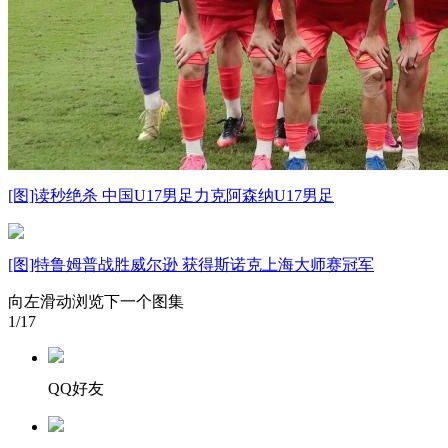
[图]读秒绝杀 中国U17男足力克阿森纳U17男足
[图]特鲁姆普战胜威尔逊 获得斯诺克上海大师赛冠军
向左滑动浏览下一个图集
1
/17
QQ好友