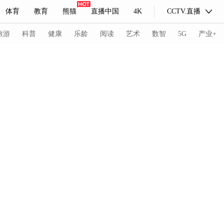
体育
教育
熊猫
直播中国
4K
CCTV.直播
式妙语
主持人
下载央视影音
热解读
天天学习
旅游
科普
健康
乐龄
阅读
艺术
数智
5G
产业+
纪录片网
国家大剧院
大型活动
科技
法治
文娱
人物
公益
图片
习式妙语
央视快评
央视网评
光华锐评
锋面
频道
VR/AR
4K专区
全景新闻
请入列
人生第一次
人生第二次
冬奥会
CBA
NBA
中超
国足
国际足球
网球
综
体育江湖
文化体育
冰雪道路
足球道路