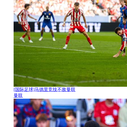
[国际足球]马德里竞技不敌曼联
曼联