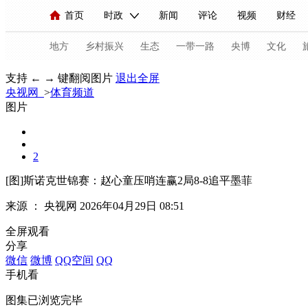
首页
时政
新闻
评论
视频
财经
人民领袖习近平
直播
海外频道
片库
iPanda
栏目大全
联播+
English
中国领导人
节目单
Монгол
听音
央视快评
微视频
习
地方
乡村振兴
生态
一带一路
央博
文化
支持 ← → 键翻阅图片
退出全屏
央视网
>
体育频道
总台春晚
网络春晚
共产党员网
秧纪录
图片
2
新闻
国内
国际
评论
经济
军事
[图]斯诺克世锦赛：赵心童压哨连赢2局8-8追平墨菲
人民领袖习近平
联播+
热解读
天天学习
来源 ：
央视网
2026年04月29日 08:51
视频
小央视频
小央直播
直播中国
熊猫
全屏观看
现场
前线
比划
快看
蓝海中国
新兵
分享
微信
微博
QQ空间
QQ
体育
直播
竞猜
2026年世界杯
2026年
手机看
VIP会员
CCTV奥林匹克频道
生活体育大会
图集已浏览完毕