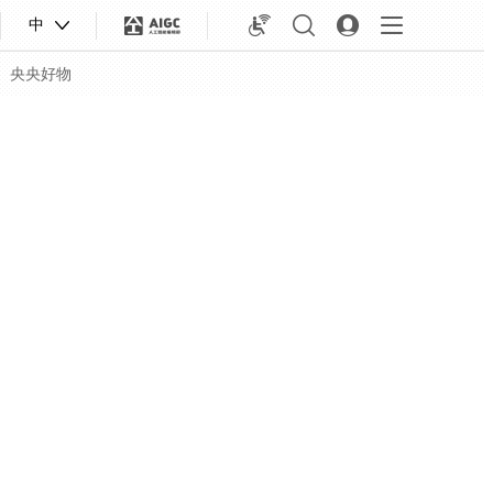
中
央央好物
合体育
亚冬会