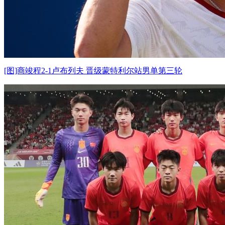
[图]商竣程2-1卢布列夫 晋级蒙特利尔站男单第三轮