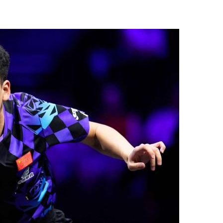
央博
非遗
文化
旅游
科普
健康
乐龄
阅读
云起
超级工厂
智敬中国
全民健康
颜选攻略
海洋
热播榜
总台企业白名单