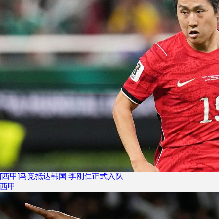
[西甲]马竞抵达韩国 李刚仁正式入队
西甲