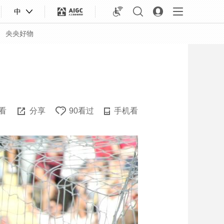
中
央央好物
看
分享
90看过
手机看
合体育
亚冬会