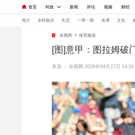
首页
时政
新闻
评论
视频
财经
人民领袖习近平
直播
海外频道
片库
iPanda
栏目大全
联播+
English
中国领导人
节目单
Монгол
听音
央视快评
微视频
习
地方
乡村振兴
生态
一带一路
央博
文化
>
央视网
体育频道
总台春晚
网络春晚
共产党员网
秧纪录
[图]意甲：图拉姆破门
来源 ：
央视网
2026年04月27日 14:16
新闻
国内
国际
评论
经济
军事
人民领袖习近平
联播+
热解读
天天学习
视频
小央视频
小央直播
直播中国
熊猫
现场
前线
比划
快看
蓝海中国
新兵
体育
直播
竞猜
2026年世界杯
2026
VIP会员
CCTV奥林匹克频道
生活体育大会