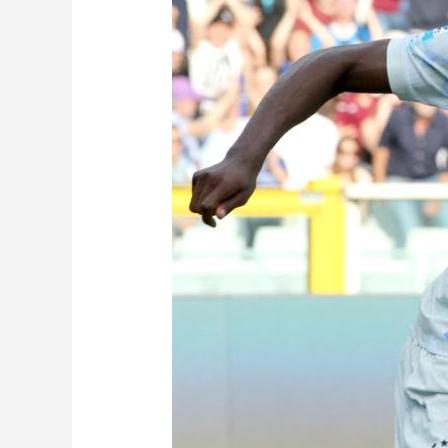
财经
教育
乡村振兴
生态环境
一带一路
大国智造
大国展会
大国保险
云顶对话
CCTV.节目官网
直播
节目单
栏目
片库