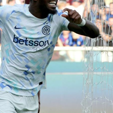
央博
非遗
文化
旅游
科普
健康
乐龄
阅读
云起
超级工厂
智敬中国
全民健康
颜选攻略
海洋
热播榜
总台企业白名单