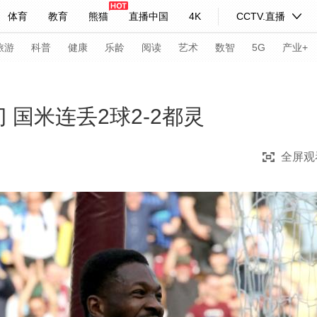
体育
教育
熊猫
直播中国
4K
CCTV.直播
式妙语
主持人
下载央视影音
热解读
天天学习
旅游
科普
健康
乐龄
阅读
艺术
数智
5G
产业+
纪录片网
国家大剧院
大型活动
 国米连丢2球2-2都灵
全屏观
科技
法治
文娱
人物
公益
图片
习式妙语
央视快评
央视网评
光华锐评
锋面
频道
VR/AR
4K专区
全景新闻
请入列
人生第一次
人生第二次
年冬奥会
CBA
NBA
中超
国足
国际足球
网球
综
体育江湖
文化体育
冰雪道路
足球道路