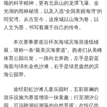
颂的科学精神，更有北辰山的龙潭飞瀑、金
光湖的雨林秘境，以及入选“全国美丽海湾”的
同安湾。从古至今，这座城以山海为卷，以
人文为墨，书写着属于自己的传奇。
本次赛事赛道沿环东海域滨海浪漫线铺
展，堪称一条“最美滨海赛道”。跑者们从美峰
体育公园出发，一路向北奔跑，左手是蔚蓝
海面与绵长金色沙滩，右手是绿意盎然的滨
海公园带。
途经彩虹沙滩儿童乐园时，五彩斑斓的
游乐设施为赛道增添一抹童趣；行至潮汐公
园，可远眺潮起潮落的自然景观；在恒亿尚