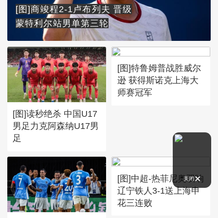
[图]商竣程2-1卢布列夫 晋级
蒙特利尔站男单第三轮
[图]特鲁姆普战胜威尔
逊 获得斯诺克上海大
师赛冠军
[图]读秒绝杀 中国U17
男足力克阿森纳U17男
足
[图]中超-热菲尼奥双响
关闭
辽宁铁人3-1送上海申
花三连败