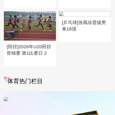
[乒乓球]张禹珍晋级男
单16强
[田径]2026年U20田径
世锦赛 第1比赛日 2
体育热门栏目