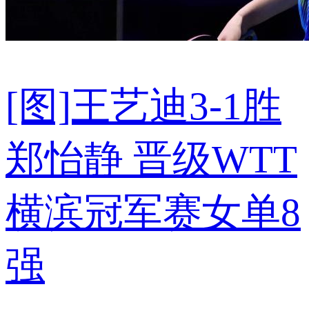
[图]王艺迪3-1胜
郑怡静 晋级WTT
横滨冠军赛女单8
强