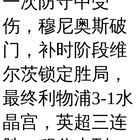
一次防守中受
伤，穆尼奥斯破
门，补时阶段维
尔茨锁定胜局，
最终利物浦3-1水
晶宫，英超三连