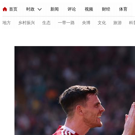
首页
时政
新闻
评论
视频
财经
体育
人民领袖习近平
直播
海外频道
片库
iPanda
栏目大全
联播+
English
中国领导人
节目单
Монгол
听音
央视快评
微视频
习式妙语
主持人
地方
乡村振兴
生态
一带一路
央博
文化
旅游
科
总台春晚
网络春晚
共产党员网
秧纪录
纪录片网
新闻
国内
国际
评论
经济
军事
科技
法
人民领袖习近平
联播+
热解读
天天学习
习式妙语
视频
小央视频
小央直播
直播中国
熊猫频道
V
现场
前线
比划
快看
蓝海中国
新兵请入列
体育
直播
竞猜
2026年世界杯
2026年冬奥会
C
VIP会员
CCTV奥林匹克频道
生活体育大会
体育江湖