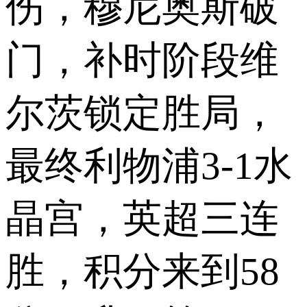
伤，穆尼奥斯破
门，补时阶段维
尔茨锁定胜局，
最终利物浦3-1水
晶宫，英超三连
胜，积分来到58