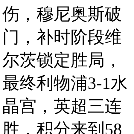
伤，穆尼奥斯破
门，补时阶段维
尔茨锁定胜局，
最终利物浦3-1水
晶宫，英超三连
胜，积分来到58