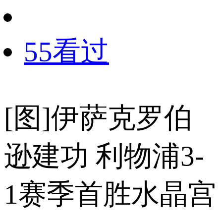
55看过
[图]伊萨克罗伯
逊建功 利物浦3-
1赛季首胜水晶宫