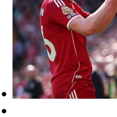
财经
教育
乡村振兴
生态环境
一带一路
央博
大国智造
大国展会
大国保险
云顶对话
云起
超
CCTV.节目官网
直播
节目单
栏目
片库
热播榜