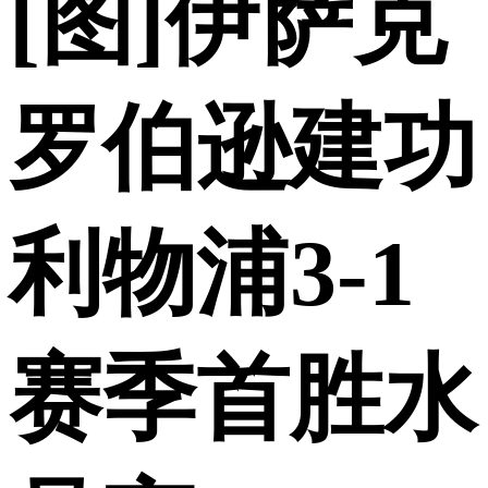
[图]伊萨克
罗伯逊建功
利物浦3-1
赛季首胜水