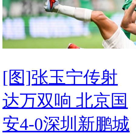
[图]张玉宁传射
达万双响 北京国
安4-0深圳新鹏城