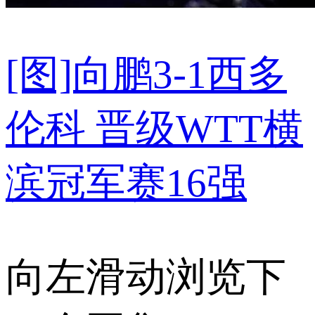
[图]向鹏3-1西多
伦科 晋级WTT横
滨冠军赛16强
向左滑动浏览下