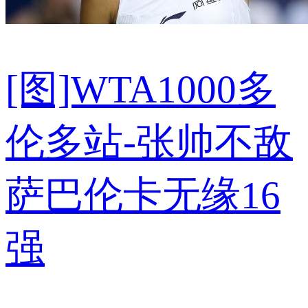
[图]WTA1000多
伦多站-张帅不敌
萨巴伦卡无缘16
强