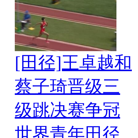
[田径]王卓越和
蔡子琦晋级三
级跳决赛争冠
世界青年田径