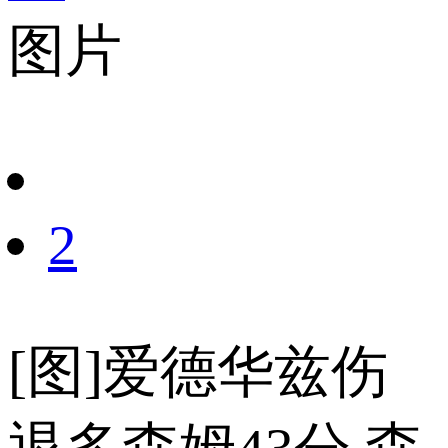
图片
财经
教育
乡村振兴
生态环境
一带一路
央博
大国智造
大国展会
大国保险
云顶对话
云起
超
CCTV.节目官网
直播
节目单
栏目
片库
热播榜
2
[图]爱德华兹伤