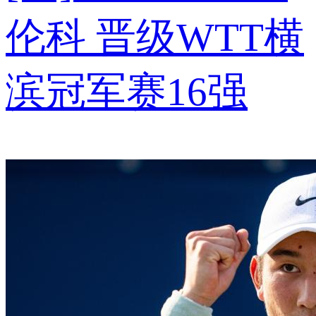
伦科 晋级WTT横
滨冠军赛16强