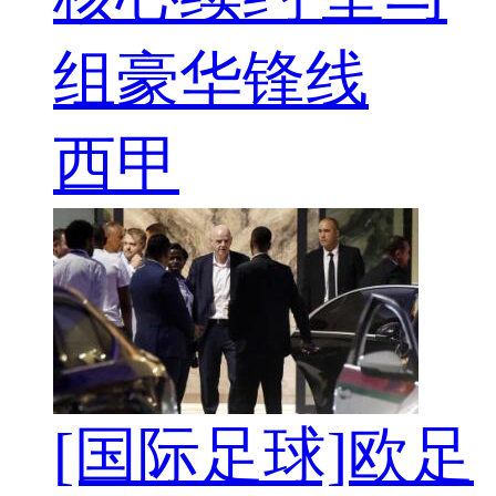
组豪华锋线
西甲
[国际足球]欧足