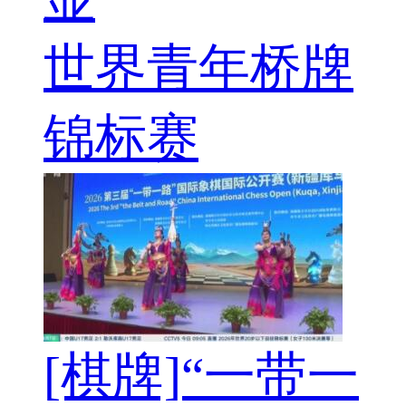
世界青年桥牌
锦标赛
[棋牌]“一带一