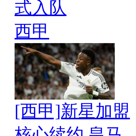
式入队
西甲
[西甲]新星加盟
核心续约 皇马