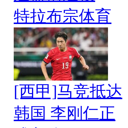
特拉布宗体育
[西甲]马竞抵达
韩国 李刚仁正