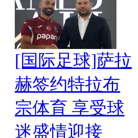
[国际足球]萨拉
赫签约特拉布
宗体育 享受球
迷盛情迎接