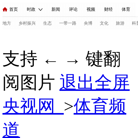
首页
时政
新闻
评论
视频
财经
体育
人民领袖习近平
直播
海外频道
片库
iPanda
栏目大全
联播+
English
中国领导人
节目单
Монгол
听音
央视快评
微视频
习式妙语
主持人
地方
乡村振兴
生态
一带一路
央博
文化
旅游
科
总台春晚
网络春晚
共产党员网
秧纪录
纪录片网
支持 ← → 键翻
新闻
国内
国际
评论
经济
军事
科技
法
阅图片
退出全屏
人民领袖习近平
联播+
热解读
天天学习
习式妙语
视频
小央视频
小央直播
直播中国
熊猫频道
V
央视网
>
体育频
现场
前线
比划
快看
蓝海中国
新兵请入列
体育
直播
竞猜
2026年世界杯
2026年冬奥会
C
道
VIP会员
CCTV奥林匹克频道
生活体育大会
体育江湖