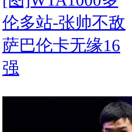
伦多站-张帅不敌
萨巴伦卡无缘16
强