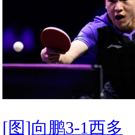
[图]向鹏3-1西多