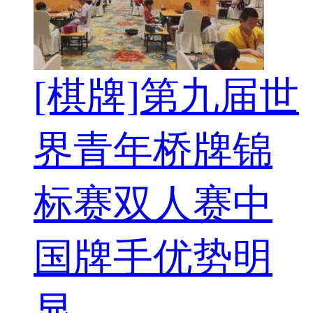
[棋牌]第九届世
界青年桥牌锦
标赛双人赛中
国牌手优势明
显