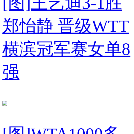
[图]王艺迪3-1胜
郑怡静 晋级WTT
横滨冠军赛女单8
强
[图]WTA1000多