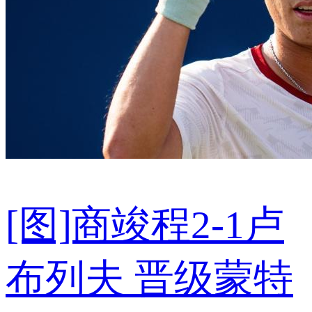
[图]商竣程2-1卢
布列夫 晋级蒙特