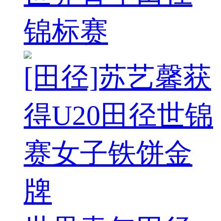
锦标赛
[田径]苏艺馨获
得U20田径世锦
赛女子铁饼金
牌