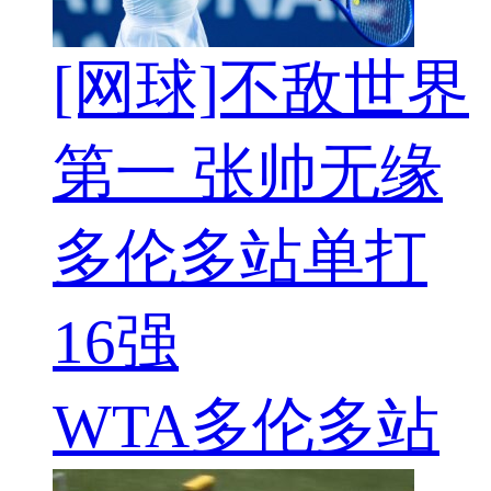
[网球]不敌世界
第一 张帅无缘
多伦多站单打
16强
WTA多伦多站