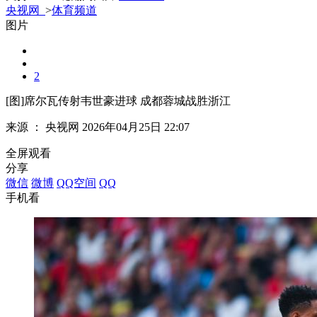
央视网
>
体育频道
图片
2
[图]席尔瓦传射韦世豪进球 成都蓉城战胜浙江
来源 ：
央视网
2026年04月25日 22:07
全屏观看
分享
微信
微博
QQ空间
QQ
手机看