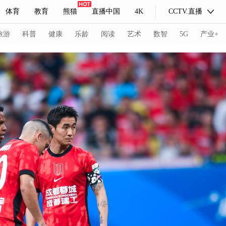
体育
教育
熊猫
直播中国
4K
CCTV.直播
式妙语
主持人
下载央视影音
热解读
天天学习
旅游
科普
健康
乐龄
阅读
艺术
数智
5G
产业+
纪录片网
国家大剧院
大型活动
科技
法治
文娱
人物
公益
图片
习式妙语
央视快评
央视网评
光华锐评
锋面
频道
VR/AR
4K专区
全景新闻
请入列
人生第一次
人生第二次
冬奥会
CBA
NBA
中超
国足
国际足球
网球
综
体育江湖
文化体育
冰雪道路
足球道路