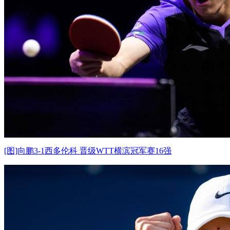
[图]向鹏3-1西多伦科 晋级WTT横滨冠军赛16强