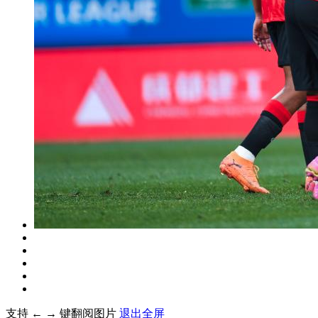
财经
教育
乡村振兴
生态环境
一带一路
大国智造
大国展会
大国保险
云顶对话
CCTV.节目官网
直播
节目单
栏目
片库
支持 ← → 键翻阅图片
退出全屏