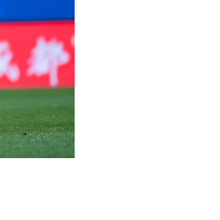
艺术
汽车
数智
5G
产业+
时尚
天气
才艺
网展
央央好物