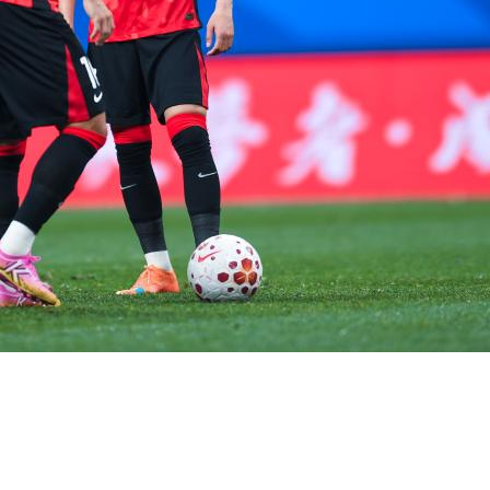
央博
非遗
文化
旅游
科普
健康
乐龄
阅读
云起
超级工厂
智敬中国
全民健康
颜选攻略
海洋
热播榜
总台企业白名单