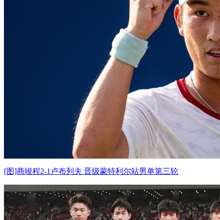
[图]商竣程2-1卢布列夫 晋级蒙特利尔站男单第三轮