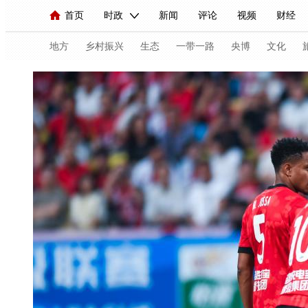
首页
时政
新闻
评论
视频
财经
人民领袖习近平
直播
海外频道
片库
iPanda
栏目大全
联播+
English
中国领导人
节目单
Монгол
听音
央视快评
微视频
习
地方
乡村振兴
生态
一带一路
央博
文化
总台春晚
网络春晚
共产党员网
秧纪录
新闻
国内
国际
评论
经济
军事
人民领袖习近平
联播+
热解读
天天学习
视频
小央视频
小央直播
直播中国
熊猫
现场
前线
比划
快看
蓝海中国
新兵
体育
直播
竞猜
2026年世界杯
2026年
VIP会员
CCTV奥林匹克频道
生活体育大会