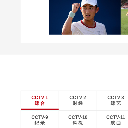
[图]张玉宁传射达万双响
北京国安4-0深圳新鹏城
[图]商竣程2-1卢布列夫 晋
级蒙特利尔站男单第三轮
CCTV-1
CCTV-2
CCTV-3
综 合
财 经
综 艺
CCTV-9
CCTV-10
CCTV-11
纪 录
科 教
戏 曲