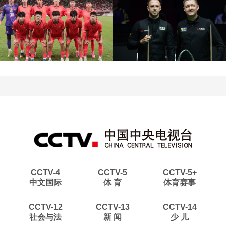
[图]王艺迪3-1胜郑怡静 晋
级WTT横滨冠军赛女单8
[图]WTA1000多伦多站-
强
帅不敌萨巴伦卡无缘16强
[图]特鲁姆普战胜威尔逊
[图]读秒绝杀 中国U17男
获得斯诺克上海大师赛冠
足力克阿森纳U17男足
军
CCTV-4
CCTV-5
CCTV-5+
中文国际
体 育
体育赛事
CCTV-12
CCTV-13
CCTV-14
社会与法
新 闻
少 儿