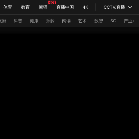
体育
教育
熊猫
直播中国
4K
CCTV.直播
式妙语
主持人
下载央视影音
热解读
天天学习
旅游
科普
健康
乐龄
阅读
艺术
数智
5G
产业+
纪录片网
国家大剧院
大型活动
科技
法治
文娱
人物
公益
图片
习式妙语
央视快评
央视网评
光华锐评
锋面
频道
VR/AR
4K专区
全景新闻
请入列
人生第一次
人生第二次
年冬奥会
CBA
NBA
中超
国足
国际足球
网球
综
体育江湖
文化体育
冰雪道路
足球道路