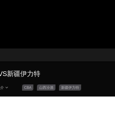
央博
非遗
文化
旅游
科普
健康
乐龄
阅读
云起
超级工厂
智敬中国
全民健康
颜选攻略
海洋
热播榜
总台企业白名单
酒VS新疆伊力特
简介
CBA
山西汾酒
新疆伊力特