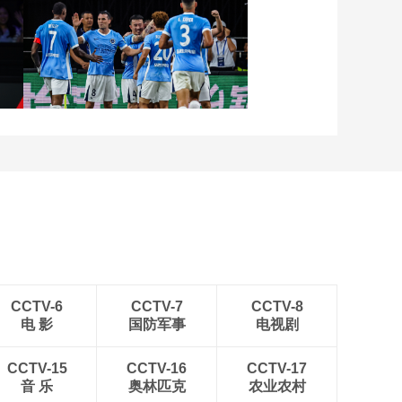
失衡抛投空心入网
00:00:14
[CBA]古德温快速反击
张
[图]向鹏3-1西多伦科 晋级
连线张镇麟空接暴扣
WTT横滨冠军赛16强
00:00:06
[CBA]布朗快速推进 追
身三分手起刀落
[图]中超-姜至鹏破门韦斯
00:00:08
利建功 深圳新鹏城2-0铜
[CBA]塔克分底角 朱俊
梁龙
龙强投三分打成3+1
00:00:30
[CBA]常规赛4月11
日：山西汾酒VS新疆
伊力特
01:54:47
CCTV-6
CCTV-7
CCTV-8
电 影
国防军事
电视剧
[CBA]常规赛4月11
日：山西汾酒VS新疆
伊力特 集锦
CCTV-15
CCTV-16
CCTV-17
00:02:36
音 乐
奥林匹克
农业农村
[CBA]常规赛4月11