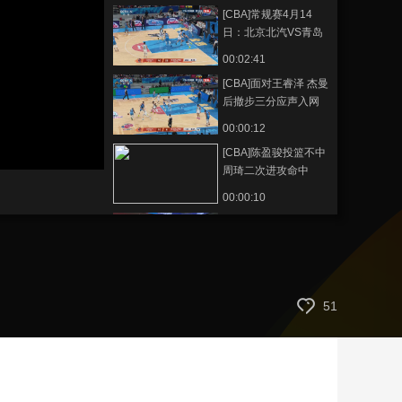
[CBA]常规赛4月14
艺术
汽车
数智
5G
产业+
日：北京北汽VS青岛
崂山啤酒 集锦
时尚
天气
才艺
网展
央央好物
00:02:41
[CBA]面对王睿泽 杰曼
后撤步三分应声入网
00:00:12
[CBA]陈盈骏投篮不中
周琦二次进攻命中
00:00:10
[CBA]常规赛4月13
日：山东高速VS辽宁
本钢
01:36:19
[CBA]常规赛4月13
51
日：山东高速VS辽宁
本钢 赵继伟集锦
00:00:29
[CBA]常规赛4月13
日：山东高速VS辽宁
本钢 高诗岩集锦