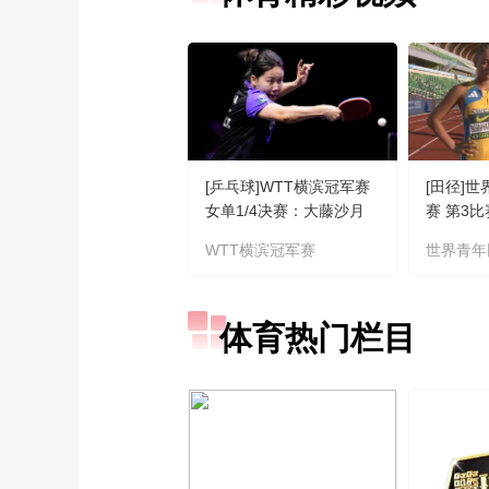
[乒乓球]WTT横滨冠军赛
[田径]
女单1/4决赛：大藤沙月
赛 第3
VS陈幸同 集锦
WTT横滨冠军赛
世界青年
体育热门栏目