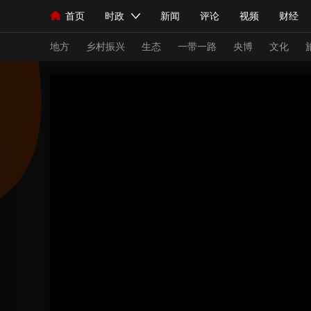
首页
时政
新闻
评论
视频
财经
人民领袖习近平
直播
海外频道
片库
iPanda
栏目大全
联播+
English
中国领导人
节目单
Монгол
听音
央视快评
微视频
习
地方
乡村振兴
生态
一带一路
央博
文化
总台春晚
网络春晚
共产党员网
秧纪录
新闻
国内
国际
评论
经济
军事
人民领袖习近平
联播+
热解读
天天学习
视频
小央视频
小央直播
直播中国
熊猫
现场
前线
比划
快看
蓝海中国
新兵
体育
直播
竞猜
2026年世界杯
2026
VIP会员
CCTV奥林匹克频道
生活体育大会