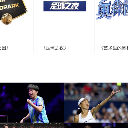
公园》
《足球之夜》
《艺术里的奥