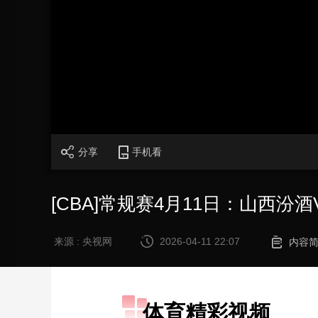
财经
教育
乡村振兴
生态环境
一带一路
大国智造
大国展会
大国保险
云顶对话
CCTV.节目官网
直播
节目单
栏目
片库
分享
手机看
[CBA]常规赛4月11日：山西汾
来源 : 央视网
2026-04-11 22:07
内容
体育精彩视频