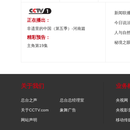
新闻联
正在播出：
今日说
非遗里的中国（第五季）-河南篇
人与自
精彩预告：
秘境之
主角第19集
关于我们
业务
总台之声
总台总经理室
央视网
关于CCTV.com
象舞广告
央视影
网站声明
移动传