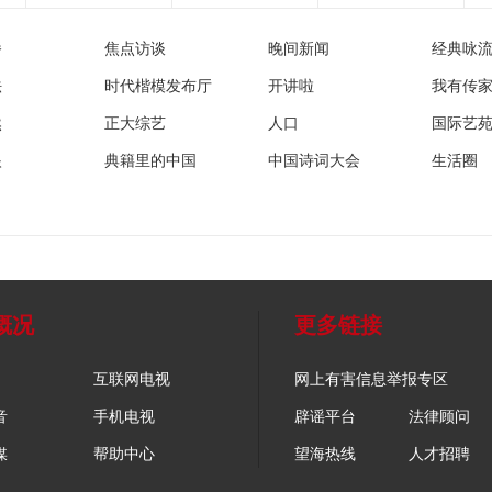
播
焦点访谈
晚间新闻
经典咏
法
时代楷模发布厅
开讲啦
我有传
然
正大综艺
人口
国际艺
眼
典籍里的中国
中国诗词大会
生活圈
概况
更多链接
互联网电视
网上有害信息举报专区
音
手机电视
辟谣平台
法律顾问
媒
帮助中心
望海热线
人才招聘