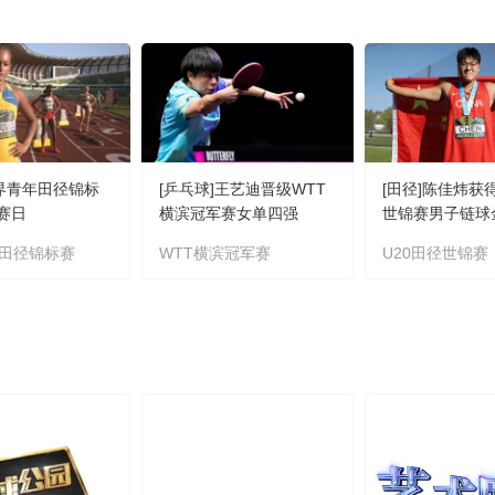
世界青年田径锦标
[乒乓球]王艺迪晋级WTT
[田径]陈佳炜获
比赛日
横滨冠军赛女单四强
世锦赛男子链球
田径锦标赛
WTT横滨冠军赛
U20田径世锦赛