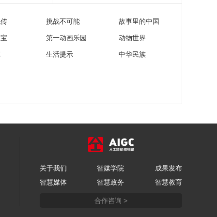
日：山西汾酒VS新疆
伊力特 艾孜麦提集锦
流传
挑战不可能
故事里的中国
00:00:58
[CBA]常规赛4月11
家宝
第一动画乐园
动物世界
日：山西汾酒VS新疆
苑
生活提示
中华民族
伊力特 张宁集锦
00:00:32
[CBA]毫不讲理！奈特
干拔三分应声入网
00:00:13
[CBA]奈特突破妙传 法
耶空接暴扣得手
00:00:09
[CBA]常规赛4月10
日：北京控股VS北京
北汽
关于我们
智媒学院
成果发布
01:15:52
智慧媒体
智慧政务
智慧教育
[CBA]常规赛4月10
日：北京控股VS北京
合作咨询 >
北汽 周琦集锦
00:01:09