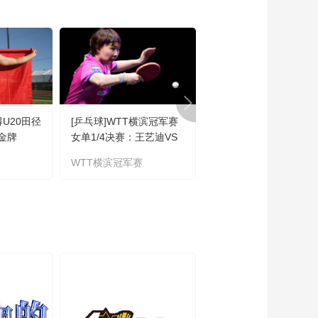
00:00:31
[CBA]常规赛4月13
日：山东高速VS辽宁
本钢 集锦
00:02:15
[CBA]山东队断球反击
琼斯跟进滑翔飞扣
00:00:10
得U20田径
[乒乓球]WTT横滨冠军赛
[排球]王延伟/杜鸿君惊
[CBA]李晓旭宝刀未老
金牌
女单1/4决赛：王艺迪VS
出线
压哨中投稳稳命中
朱雨玲 集锦
WTT横滨冠军赛
世界沙滩排球职业巡回
00:00:10
赛
[CBA]常规赛4月12
日：北京北汽VS上海
久事
01:35:07
[CBA]常规赛4月12
日：浙江浙商证券VS
广东东阳光
01:37:00
[CBA]常规赛4月12
日：浙江浙商证券VS