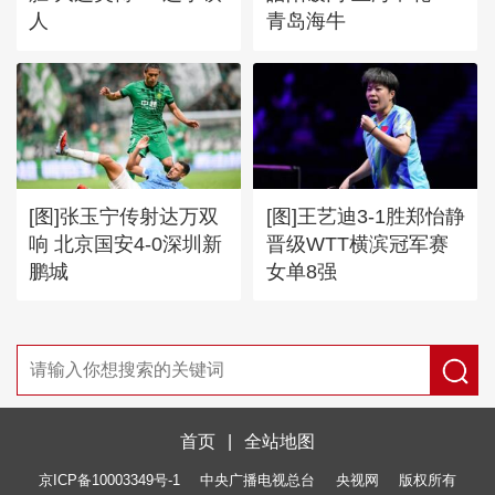
人
青岛海牛
[图]张玉宁传射达万双
[图]王艺迪3-1胜郑怡静
响 北京国安4-0深圳新
晋级WTT横滨冠军赛
鹏城
女单8强
首页
|
全站地图
京ICP备10003349号-1
中央广播电视总台
央视网
版权所有