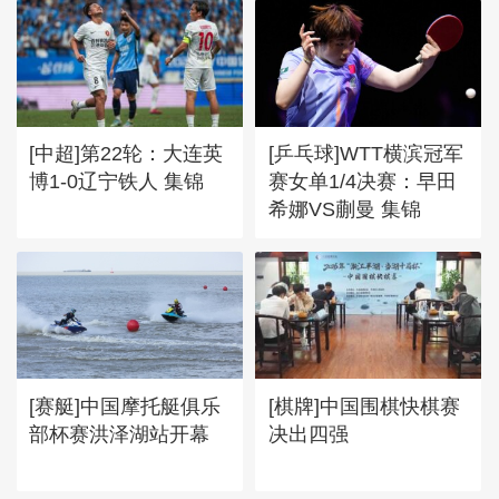
[中超]第22轮：大连英
[乒乓球]WTT横滨冠军
博1-0辽宁铁人 集锦
赛女单1/4决赛：早田
希娜VS蒯曼 集锦
[赛艇]中国摩托艇俱乐
[棋牌]中国围棋快棋赛
部杯赛洪泽湖站开幕
决出四强