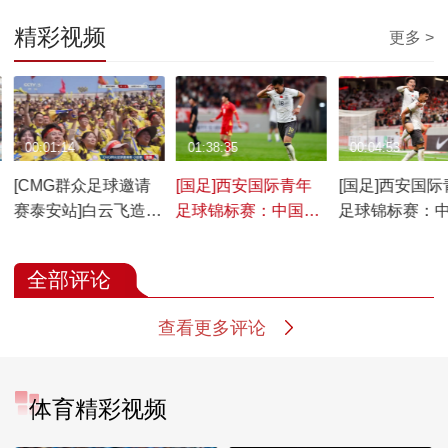
精彩视频
更多 >
00:01:14
01:38:35
00:04:53
[CMG群众足球邀请
[国足]西安国际青年
[国足]西安国际
赛泰安站]白云飞造点
足球锦标赛：中国
足球锦标赛：
亲自主罚一蹴而就
U23 VS 越南U23
U23 1-0 越南U
锦
全部评论
查看更多评论
体育精彩视频