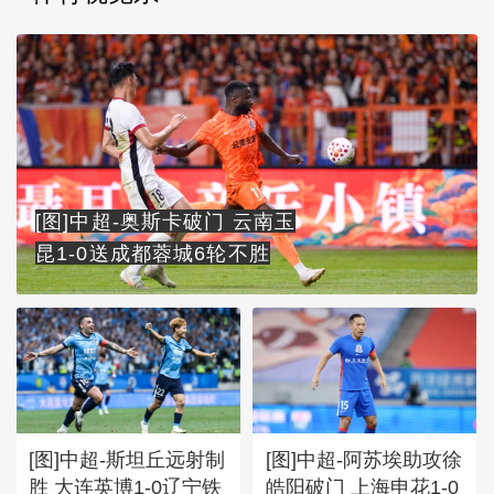
[图]中超-奥斯卡破门 云南玉
昆1-0送成都蓉城6轮不胜
[图]中超-斯坦丘远射制
[图]中超-阿苏埃助攻徐
胜 大连英博1-0辽宁铁
皓阳破门 上海申花1-0