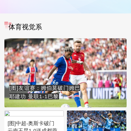
体育视觉系
[图]友谊赛：姆伯莫破门姆巴
耶建功 曼联1-1巴黎
[图]中超-奥斯卡破门
云南玉昆1-0送成都蓉