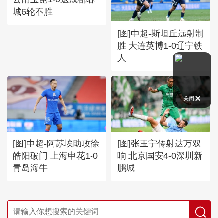
城6轮不胜
[图]中超-斯坦丘远射制
胜 大连英博1-0辽宁铁
人
关闭
[图]中超-阿苏埃助攻徐
[图]张玉宁传射达万双
皓阳破门 上海申花1-0
响 北京国安4-0深圳新
青岛海牛
鹏城