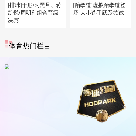
[排球]于彤/阿黑旦、蒋
[跆拳道]虚拟跆拳道登
凯悦/周明利组合晋级
场 大小选手跃跃欲试
决赛
体育热门栏目