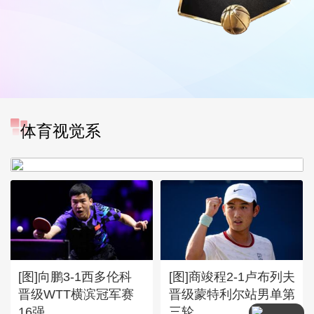
[图]WTA1000多伦多站-张帅
体育视觉系
不敌萨巴伦卡无缘16强
[图]向鹏3-1西多伦科
[图]商竣程2-1卢布列夫
晋级WTT横滨冠军赛
晋级蒙特利尔站男单第
16强
三轮