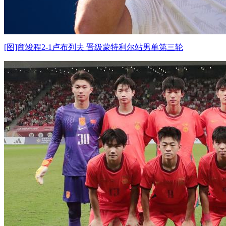
[图]商竣程2-1卢布列夫 晋级蒙特利尔站男单第三轮