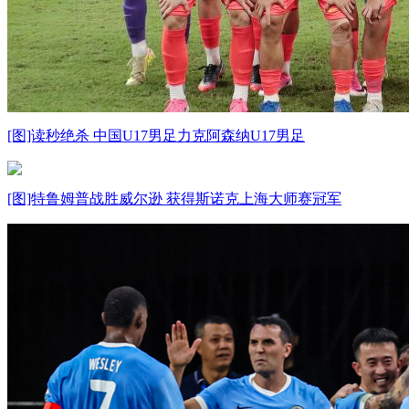
[图]读秒绝杀 中国U17男足力克阿森纳U17男足
[图]特鲁姆普战胜威尔逊 获得斯诺克上海大师赛冠军