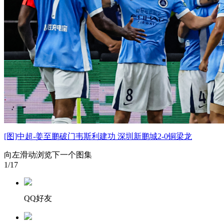
[图]中超-姜至鹏破门韦斯利建功 深圳新鹏城2-0铜梁龙
向左滑动浏览下一个图集
1
/17
QQ好友