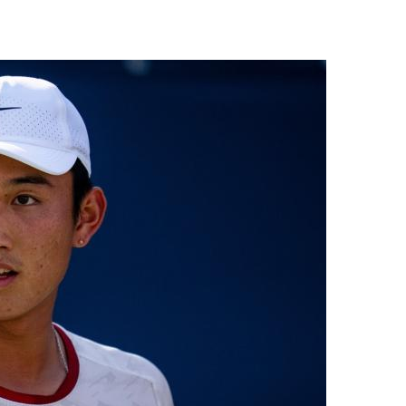
央博
非遗
文化
旅游
科普
健康
乐龄
阅读
云起
超级工厂
智敬中国
全民健康
颜选攻略
海洋
热播榜
总台企业白名单