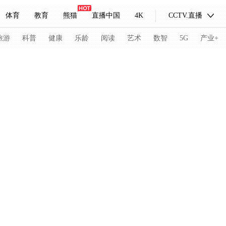
体育
教育
熊猫
直播中国
4K
CCTV.直播
式妙语
主持人
下载央视影音
热解读
天天学习
旅游
科普
健康
乐龄
阅读
艺术
数智
5G
产业+
纪录片网
国家大剧院
大型活动
科技
法治
文娱
人物
公益
图片
习式妙语
央视快评
央视网评
光华锐评
锋面
频道
VR/AR
4K专区
全景新闻
请入列
人生第一次
人生第二次
冬奥会
CBA
NBA
中超
国足
国际足球
网球
综
体育江湖
文化体育
冰雪道路
足球道路