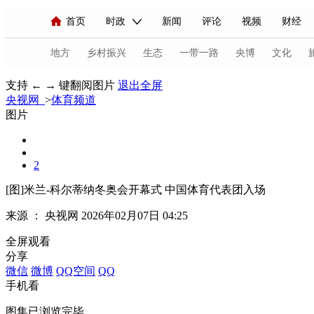
首页
时政
新闻
评论
视频
财经
人民领袖习近平
直播
海外频道
片库
iPanda
栏目大全
联播+
English
中国领导人
节目单
Монгол
听音
央视快评
微视频
习
地方
乡村振兴
生态
一带一路
央博
文化
支持 ← → 键翻阅图片
退出全屏
央视网
>
体育频道
总台春晚
网络春晚
共产党员网
秧纪录
图片
新闻
国内
国际
评论
经济
军事
2
人民领袖习近平
联播+
热解读
天天学习
[图]米兰-科尔蒂纳冬奥会开幕式 中国体育代表团入场
来源 ：
央视网
2026年02月07日 04:25
视频
小央视频
小央直播
直播中国
熊猫
全屏观看
现场
前线
比划
快看
蓝海中国
新兵
分享
微信
微博
QQ空间
QQ
体育
直播
竞猜
2026年世界杯
2026年
手机看
VIP会员
CCTV奥林匹克频道
生活体育大会
图集已浏览完毕