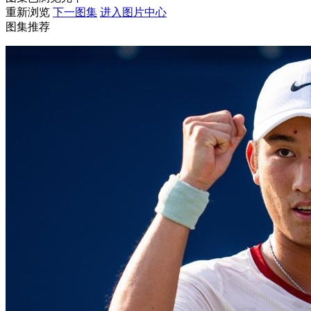
重新浏览
下一图集
进入图片中心
财经
教育
乡村振兴
生态环境
一带一路
图集推荐
大国智造
大国展会
大国保险
云顶对话
CCTV.节目官网
直播
节目单
栏目
片库