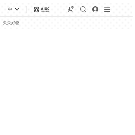
中
央央好物
合体育
亚冬会