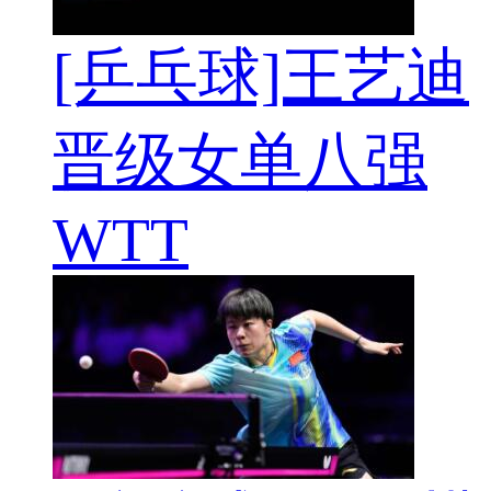
[乒乓球]王艺迪
晋级女单八强
WTT