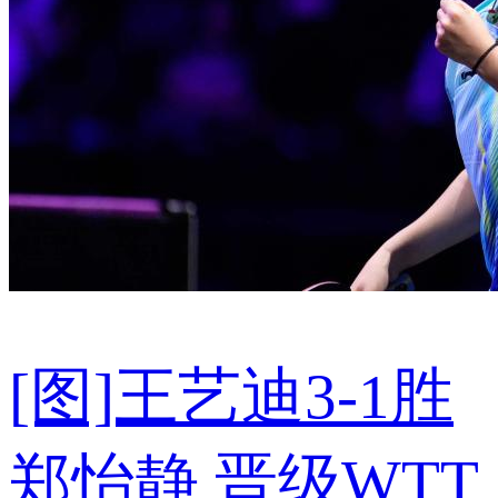
[图]王艺迪3-1胜
郑怡静 晋级WTT