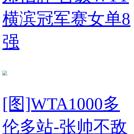
横滨冠军赛女单8
强
[图]WTA1000多
伦多站-张帅不敌