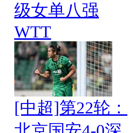
级女单八强
WTT
[中超]第22轮：
北京国安4-0深