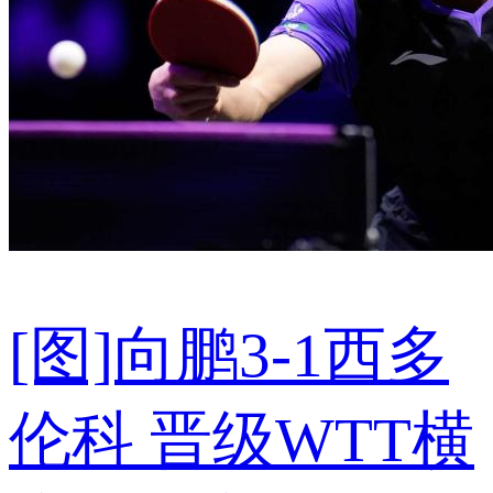
[图]向鹏3-1西多
伦科 晋级WTT横