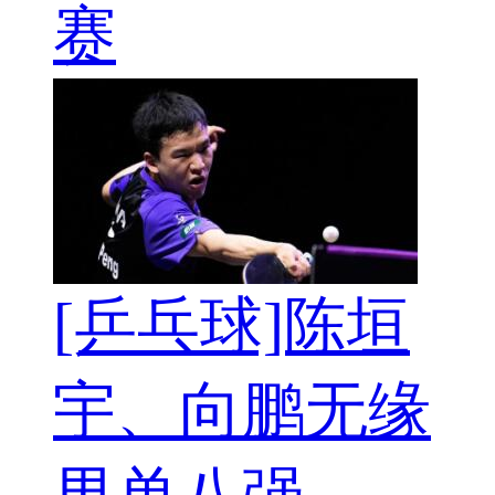
赛
[乒乓球]陈垣
宇、向鹏无缘