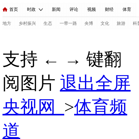
首页
时政
新闻
评论
视频
财经
体育
人民领袖习近平
直播
海外频道
片库
iPanda
栏目大全
联播+
English
中国领导人
节目单
Монгол
听音
央视快评
微视频
习式妙语
主持人
地方
乡村振兴
生态
一带一路
央博
文化
旅游
科
总台春晚
网络春晚
共产党员网
秧纪录
纪录片网
支持 ← → 键翻
新闻
国内
国际
评论
经济
军事
科技
法
阅图片
退出全屏
人民领袖习近平
联播+
热解读
天天学习
习式妙语
视频
小央视频
小央直播
直播中国
熊猫频道
V
央视网
>
体育频
现场
前线
比划
快看
蓝海中国
新兵请入列
体育
直播
竞猜
2026年世界杯
2026年冬奥会
C
道
VIP会员
CCTV奥林匹克频道
生活体育大会
体育江湖