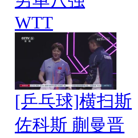
男单八强
WTT
[乒乓球]横扫斯
佐科斯 蒯曼晋