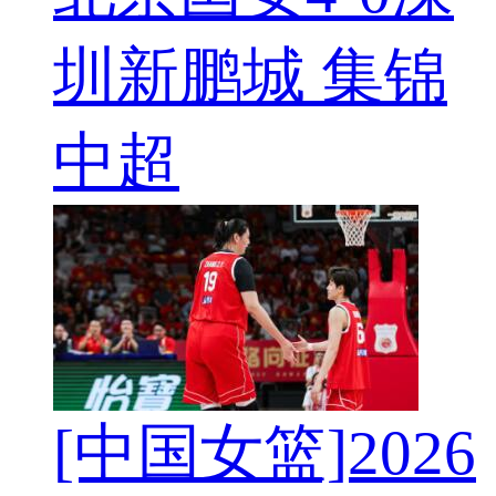
圳新鹏城 集锦
中超
[中国女篮]2026