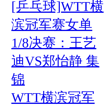
[乒乓球]WTT横
滨冠军赛女单
1/8决赛：王艺
迪VS郑怡静 集
锦
WTT横滨冠军