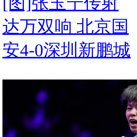
[图]张玉宁传射
达万双响 北京国
安4-0深圳新鹏城