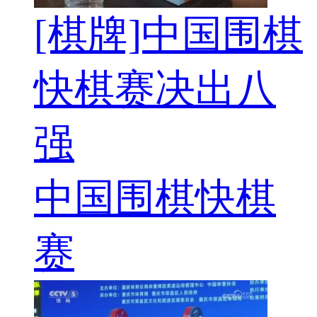
[棋牌]中国围棋
快棋赛决出八
强
中国围棋快棋
赛