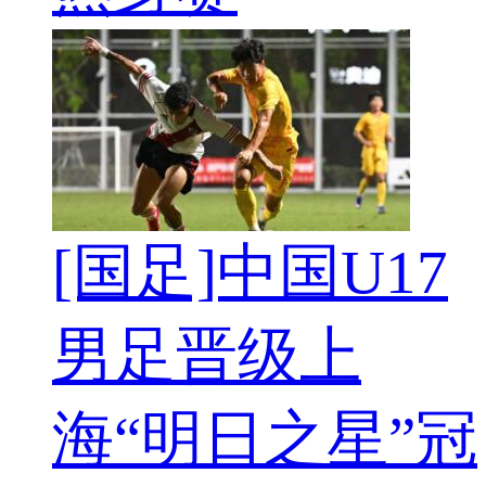
[国足]中国U17
男足晋级上
海“明日之星”冠