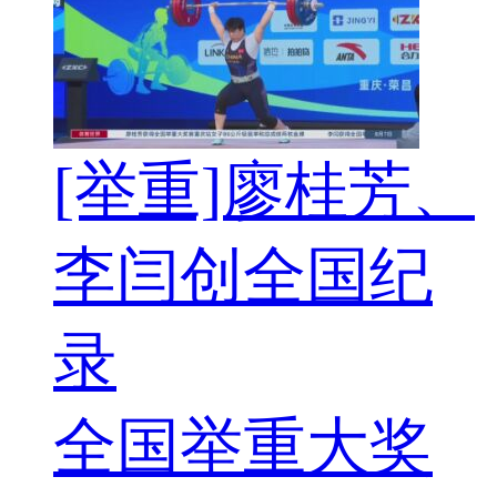
[举重]廖桂芳、
李闫创全国纪
录
全国举重大奖