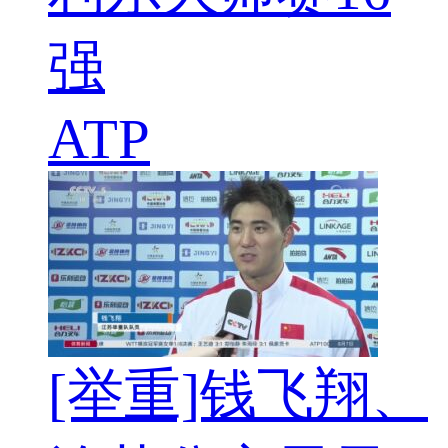
强
ATP
[举重]钱飞翔、