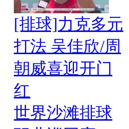
[排球]力克多元
打法 吴佳欣/周
朝威喜迎开门
红
世界沙滩排球