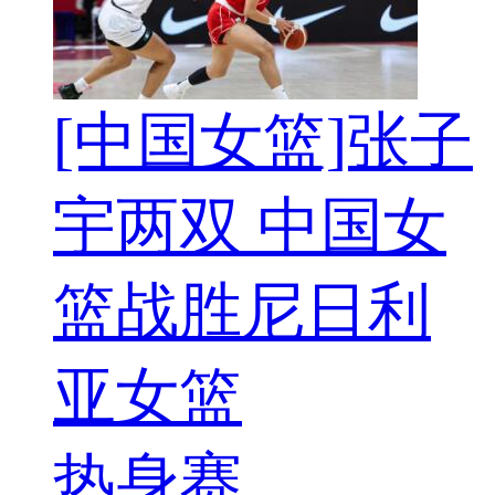
[中国女篮]张子
宇两双 中国女
篮战胜尼日利
亚女篮
热身赛