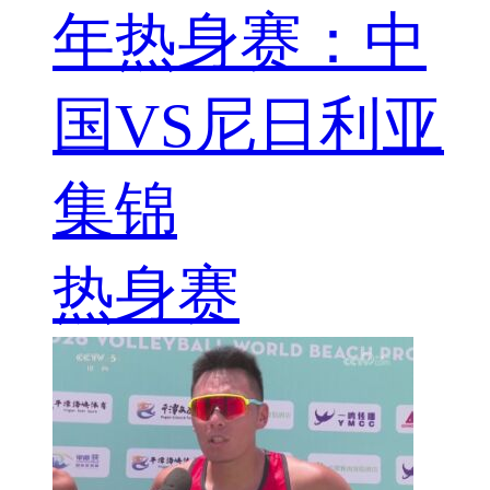
年热身赛：中
国VS尼日利亚
集锦
热身赛