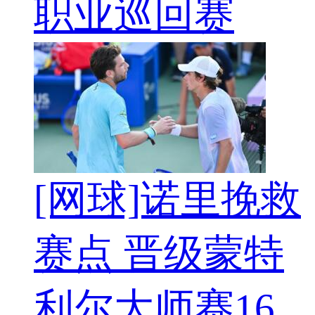
职业巡回赛
[网球]诺里挽救
赛点 晋级蒙特
利尔大师赛16