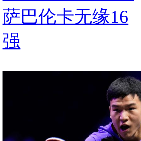
萨巴伦卡无缘16
强