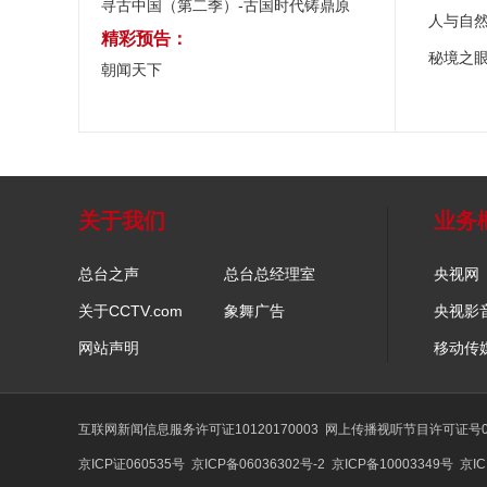
寻古中国（第二季）-古国时代铸鼎原
人与自
精彩预告：
秘境之
朝闻天下
关于我们
业务
总台之声
总台总经理室
央视网
关于CCTV.com
象舞广告
央视影
网站声明
移动传
互联网新闻信息服务许可证10120170003
网上传播视听节目许可证号01
京ICP证060535号
京ICP备06036302号-2
京ICP备10003349号
京IC