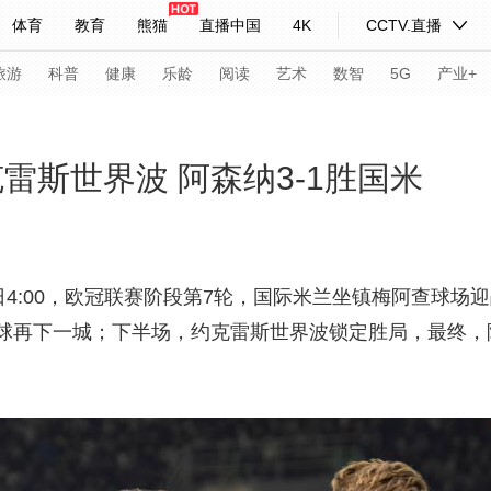
体育
教育
熊猫
直播中国
4K
CCTV.直播
式妙语
主持人
下载央视影音
热解读
天天学习
旅游
科普
健康
乐龄
阅读
艺术
数智
5G
产业+
纪录片网
国家大剧院
大型活动
雷斯世界波 阿森纳3-1胜国米
科技
法治
文娱
人物
公益
图片
习式妙语
央视快评
央视网评
光华锐评
锋面
日4:00，欧冠联赛阶段第7轮，国际米兰坐镇梅阿查球
球再下一城；下半场，约克雷斯世界波锁定胜局，最终，阿
频道
VR/AR
4K专区
全景新闻
请入列
人生第一次
人生第二次
年冬奥会
CBA
NBA
中超
国足
国际足球
网球
综
体育江湖
文化体育
冰雪道路
足球道路