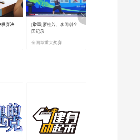
快棋赛决
[举重]廖桂芳、李闫创全
[乒乓球]陈垣宇、向鹏
国纪录
缘男单八强
全国举重大奖赛
WTT