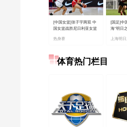
[中国女篮]张子宇两双 中
[国足]中
国女篮战胜尼日利亚女篮
海“明日
热身赛
上海明日
体育热门栏目