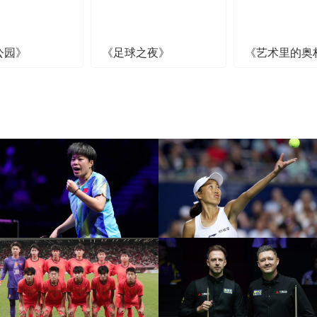
公园》
《足球之夜》
《艺术里的奥
[图]王艺迪3-1胜郑怡静 晋
级WTT横滨冠军赛女单8
[图]WTA1000多伦多站-
强
帅不敌萨巴伦卡无缘16强