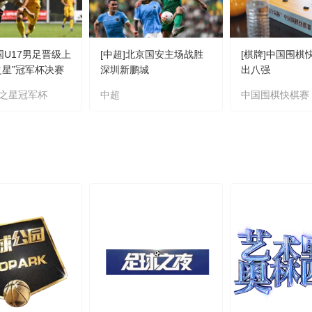
国U17男足晋级上
[中超]北京国安主场战胜
[棋牌]中国围棋
之星”冠军杯决赛
深圳新鹏城
出八强
之星冠军杯
中超
中国围棋快棋赛