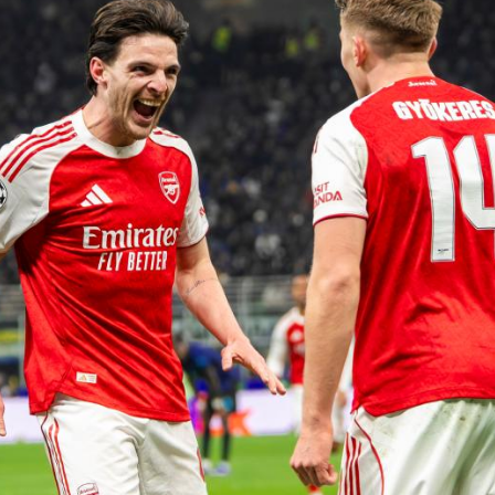
央博
非遗
文化
旅游
科普
健康
乐龄
阅读
云起
超级工厂
智敬中国
全民健康
颜选攻略
海洋
热播榜
总台企业白名单