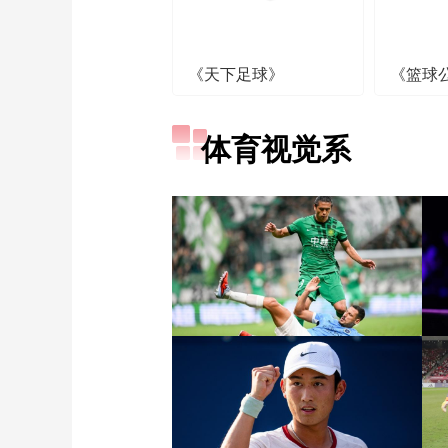
《天下足球》
《篮球
体育视觉系
[图]张玉宁传射达万双响
北京国安4-0深圳新鹏城