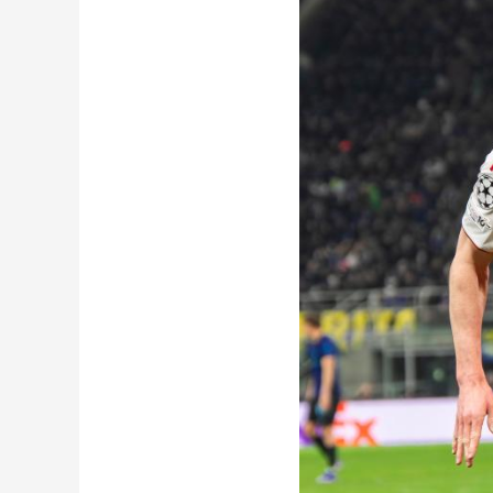
财经
教育
乡村振兴
生态环境
一带一路
大国智造
大国展会
大国保险
云顶对话
CCTV.节目官网
直播
节目单
栏目
片库