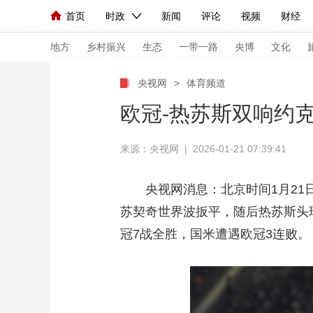
首页
时政
新闻
评论
视频
财经
人民领袖习近平
直播
海外频道
片库
iPanda
栏目大全
联播+
English
中国领导人
节目单
Монгол
听音
央视快评
微视频
习
地方
乡村振兴
生态
一带一路
央博
文化
央视网
>
体育频道
总台春晚
网络春晚
共产党员网
秧纪录
欧冠-热苏斯双响约克
来源：央视网 | 2026-01-21 07:39:41
新闻
国内
国际
评论
经济
军事
人民领袖习近平
联播+
热解读
天天学习
央视网消息：北京时间1月21
苏契奇世界波扳平，随后热苏斯头
视频
小央视频
小央直播
直播中国
熊猫
冠7战全胜，国米遭遇欧冠3连败。
现场
前线
比划
快看
蓝海中国
新兵
体育
直播
竞猜
2026年世界杯
2026
VIP会员
CCTV奥林匹克频道
生活体育大会