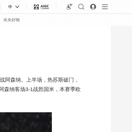
中
央央好物
场迎战阿森纳。上半场，热苏斯破门，
森纳客场3-1战胜国米，本赛季欧
合体育
亚冬会