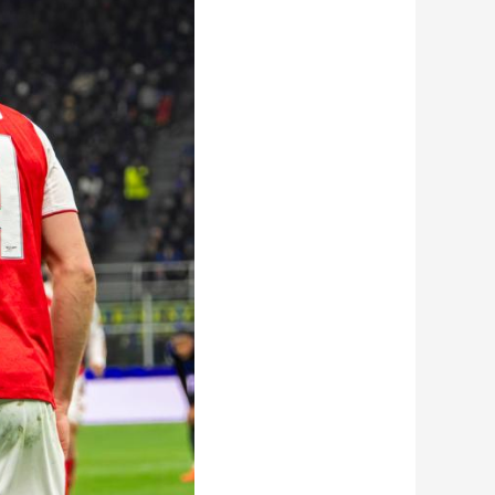
艺术
汽车
数智
5G
产业+
时尚
天气
才艺
网展
央央好物