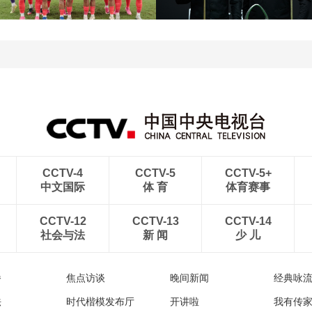
[图]特鲁姆普战胜威尔逊
[图]读秒绝杀 中国U17男
获得斯诺克上海大师赛冠
足力克阿森纳U17男足
军
CCTV-4
CCTV-5
CCTV-5+
中文国际
体 育
体育赛事
CCTV-12
CCTV-13
CCTV-14
社会与法
新 闻
少 儿
播
焦点访谈
晚间新闻
经典咏
法
时代楷模发布厅
开讲啦
我有传