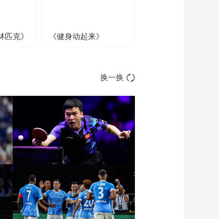
林匹克》
《健身动起来》
换一换
张
[图]向鹏3-1西多伦科 晋级
WTT横滨冠军赛16强