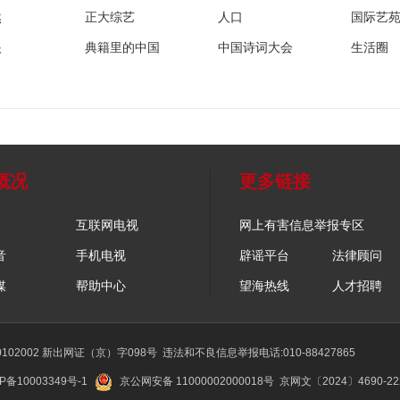
然
正大综艺
人口
国际艺
眼
典籍里的中国
中国诗词大会
生活圈
概况
更多链接
互联网电视
网上有害信息举报专区
音
手机电视
辟谣平台
法律顾问
媒
帮助中心
望海热线
人才招聘
02002 新出网证（京）字098号
违法和不良信息举报电话:010-88427865
P备10003349号-1
京公网安备 11000002000018号
京网文〔2024〕4690-2