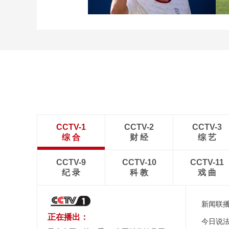
[图]商竣程2-1卢布列夫 晋
级蒙特利尔站男单第三轮
CCTV-1
CCTV-2
CCTV-3
综 合
财 经
综 艺
CCTV-9
CCTV-10
CCTV-11
纪 录
科 教
戏 曲
新闻联
正在播出：
今日说