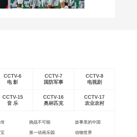
[图]中超-姜至鹏破门韦斯
利建功 深圳新鹏城2-0铜
梁龙
CCTV-6
CCTV-7
CCTV-8
电 影
国防军事
电视剧
CCTV-15
CCTV-16
CCTV-17
音 乐
奥林匹克
农业农村
流传
挑战不可能
故事里的中国
家宝
第一动画乐园
动物世界