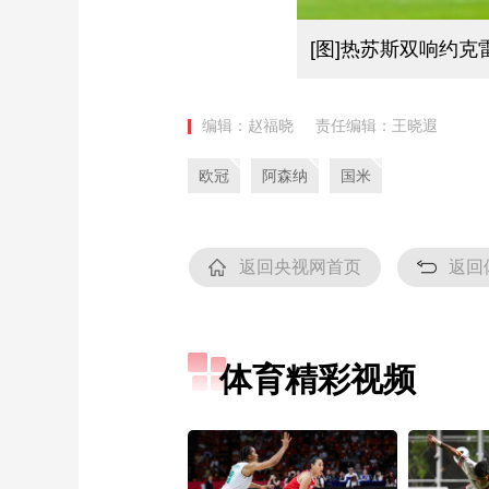
[图]热苏斯双响约克
编辑：赵福晓
责任编辑：王晓遐
欧冠
阿森纳
国米
返回央视网首页
返回
体育精彩视频