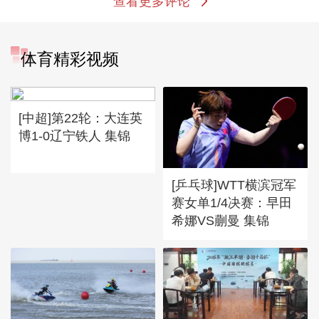
查看更多评论
体育精彩视频
[中超]第22轮：大连英
博1-0辽宁铁人 集锦
[乒乓球]WTT横滨冠军
赛女单1/4决赛：早田
希娜VS蒯曼 集锦