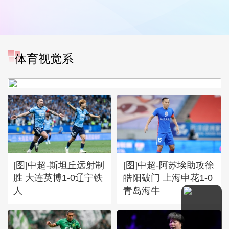
[图]中超-奥斯卡破门 云南玉
体育视觉系
昆1-0送成都蓉城6轮不胜
[图]中超-斯坦丘远射制
[图]中超-阿苏埃助攻徐
胜 大连英博1-0辽宁铁
皓阳破门 上海申花1-0
人
青岛海牛