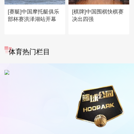
[赛艇]中国摩托艇俱乐
[棋牌]中国围棋快棋赛
部杯赛洪泽湖站开幕
决出四强
体育热门栏目