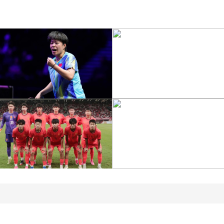
[图]王艺迪3-1胜郑怡静 晋
级WTT横滨冠军赛女单8
[图]WTA1000多伦多站-
强
帅不敌萨巴伦卡无缘16强
[图]特鲁姆普战胜威尔逊
[图]读秒绝杀 中国U17男
获得斯诺克上海大师赛冠
足力克阿森纳U17男足
军