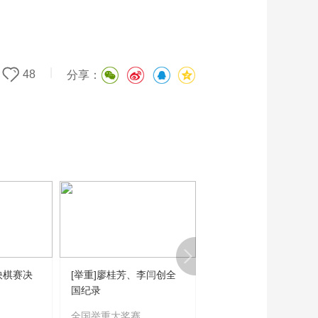
艺术
汽车
数智
5G
产业+
时尚
天气
才艺
网展
央央好物
|
48
分享：
快棋赛决
[举重]廖桂芳、李闫创全
[乒乓球]陈垣宇、向鹏
国纪录
缘男单八强
全国举重大奖赛
WTT