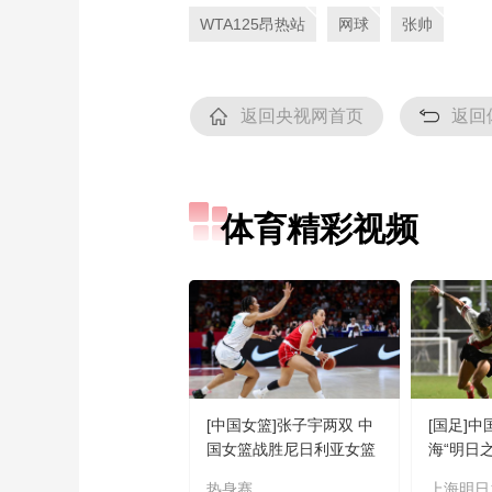
WTA125昂热站
网球
张帅
财经
教育
乡村振兴
生态环境
一带一路
大国智造
大国展会
大国保险
云顶对话
返回央视网首页
返回
CCTV.节目官网
直播
节目单
栏目
片库
体育精彩视频
[中国女篮]张子宇两双 中
[国足]中
国女篮战胜尼日利亚女篮
海“明日
热身赛
上海明日