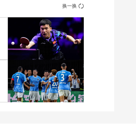
换一换
张
[图]向鹏3-1西多伦科 晋级
WTT横滨冠军赛16强
[图]中超-姜至鹏破门韦斯
利建功 深圳新鹏城2-0铜
梁龙