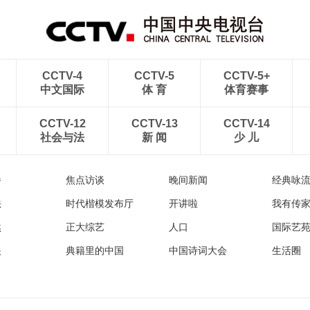
CCTV-4
CCTV-5
CCTV-5+
中文国际
体 育
体育赛事
CCTV-12
CCTV-13
CCTV-14
社会与法
新 闻
少 儿
播
焦点访谈
晚间新闻
经典咏
法
时代楷模发布厅
开讲啦
我有传
然
正大综艺
人口
国际艺
眼
典籍里的中国
中国诗词大会
生活圈