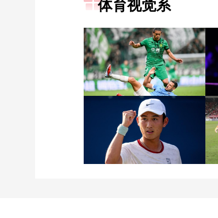
体育视觉系
[图]张玉宁传射达万双响
北京国安4-0深圳新鹏城
[图]商竣程2-1卢布列夫 晋
级蒙特利尔站男单第三轮