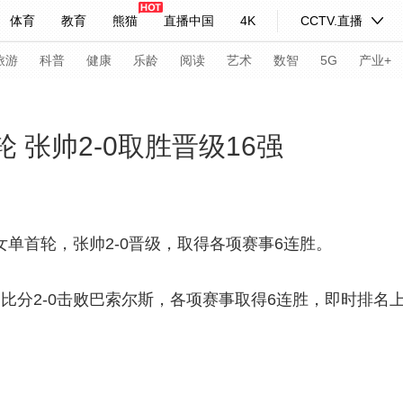
体育
教育
熊猫
直播中国
4K
CCTV.直播
式妙语
主持人
下载央视影音
热解读
天天学习
旅游
科普
健康
乐龄
阅读
艺术
数智
5G
产业+
纪录片网
国家大剧院
大型活动
轮 张帅2-0取胜晋级16强
科技
法治
文娱
人物
公益
图片
习式妙语
央视快评
央视网评
光华锐评
锋面
站女单首轮，张帅2-0晋级，取得各项赛事6连胜。
频道
VR/AR
4K专区
全景新闻
6-3的比分2-0击败巴索尔斯，各项赛事取得6连胜，即时排
请入列
人生第一次
人生第二次
年冬奥会
CBA
NBA
中超
国足
国际足球
网球
综
体育江湖
文化体育
冰雪道路
足球道路