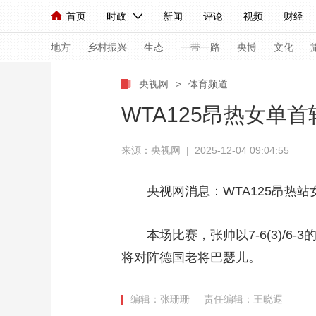
首页
时政
新闻
评论
视频
财经
人民领袖习近平
直播
海外频道
片库
iPanda
栏目大全
联播+
English
中国领导人
节目单
Монгол
听音
央视快评
微视频
习
地方
乡村振兴
生态
一带一路
央博
文化
央视网
>
体育频道
总台春晚
网络春晚
共产党员网
秧纪录
WTA125昂热女单首
来源：央视网 | 2025-12-04 09:04:55
新闻
国内
国际
评论
经济
军事
人民领袖习近平
联播+
热解读
天天学习
央视网消息：WTA125昂热
视频
小央视频
小央直播
直播中国
熊猫
本场比赛，张帅以7-6(3)/
现场
前线
比划
快看
蓝海中国
新兵
将对阵德国老将巴瑟儿。
体育
直播
竞猜
2026年世界杯
2026
编辑：张珊珊
责任编辑：王晓遐
VIP会员
CCTV奥林匹克频道
生活体育大会