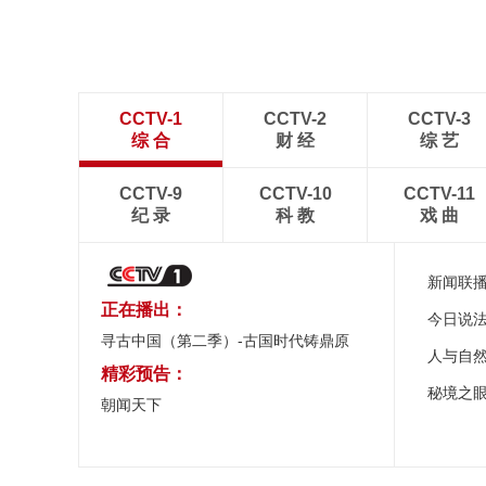
CCTV-1
CCTV-2
CCTV-3
综 合
财 经
综 艺
CCTV-9
CCTV-10
CCTV-11
纪 录
科 教
戏 曲
新闻联
正在播出：
今日说
寻古中国（第二季）-古国时代铸鼎原
人与自
精彩预告：
秘境之
朝闻天下