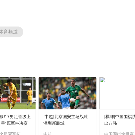
央博
非遗
文化
旅游
科普
健康
乐龄
阅读
云起
超级工厂
智敬中国
全民健康
颜选攻略
海洋
体育频道
热播榜
总台企业白名单
国U17男足晋级上
[中超]北京国安主场战胜
[棋牌]中国围棋
之星”冠军杯决赛
深圳新鹏城
出八强
之星冠军杯
中超
中国围棋快棋赛