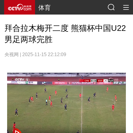
体育
拜合拉木梅开二度 熊猫杯中国U22
男足两球完胜
央视网 | 2025-11-15 22:12:09