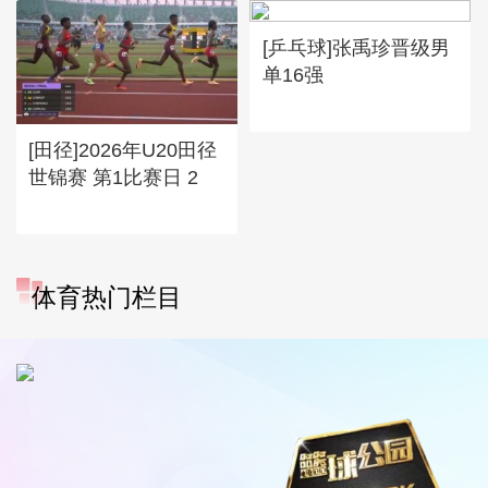
[乒乓球]张禹珍晋级男
单16强
[田径]2026年U20田径
世锦赛 第1比赛日 2
体育热门栏目