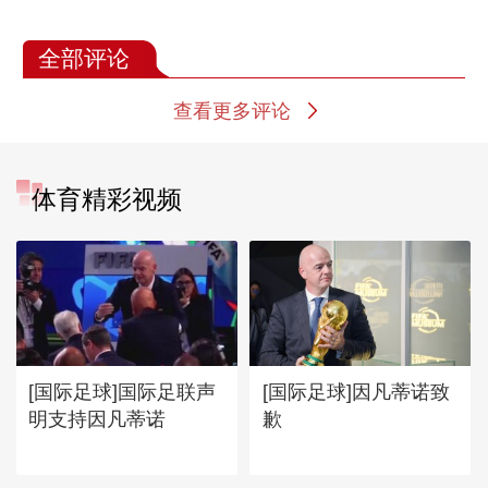
全部评论
查看更多评论
体育精彩视频
[国际足球]国际足联声
[国际足球]因凡蒂诺致
明支持因凡蒂诺
歉