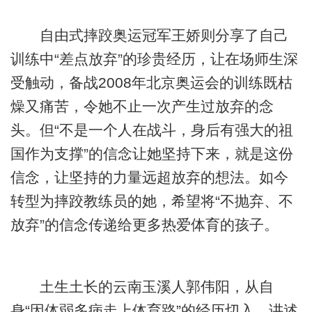
自由式摔跤奥运冠军王娇则分享了自己
训练中“差点放弃”的珍贵经历，让在场师生深
受触动，备战2008年北京奥运会的训练既枯
燥又痛苦，令她不止一次产生过放弃的念
头。但“不是一个人在战斗，身后有强大的祖
国作为支撑”的信念让她坚持下来，就是这份
信念，让坚持的力量远超放弃的想法。如今
转型为摔跤教练员的她，希望将“不抛弃、不
放弃”的信念传递给更多热爱体育的孩子。
土生土长的云南玉溪人郭伟阳，从自
身“因体弱多病走上体育路”的经历切入，讲述