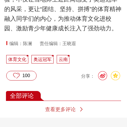
的风采，更让“团结、坚持、拼搏”的体育精神
融入同学们的内心，为推动体育文化进校
园、激励青少年健康成长注入了强劲动力。
编辑：陈澜
责任编辑：王晓遐
体育文化
奥运冠军
云南
100
分享：
全部评论
查看更多评论