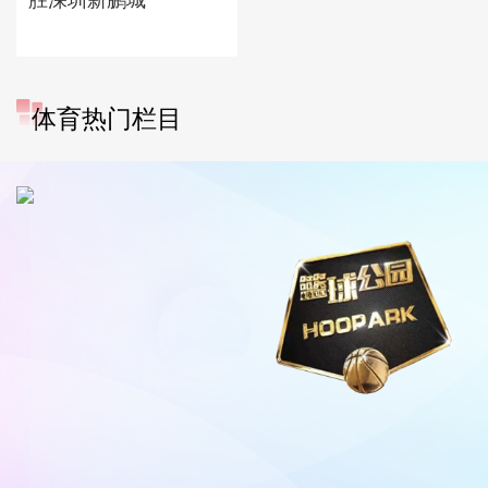
体育热门栏目