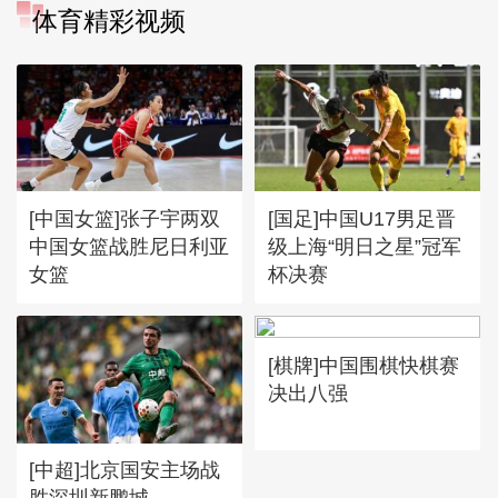
体育精彩视频
[中国女篮]张子宇两双
[国足]中国U17男足晋
中国女篮战胜尼日利亚
级上海“明日之星”冠军
女篮
杯决赛
[棋牌]中国围棋快棋赛
决出八强
[中超]北京国安主场战
胜深圳新鹏城