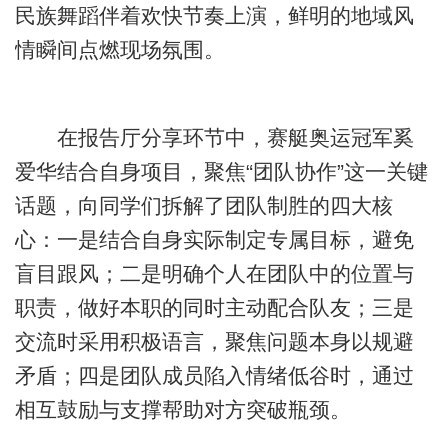
民族舞蹈伴着欢快节奏上演，鲜明的地域风
情瞬间点燃现场氛围。
在报告厅分享环节中，赛艇奥运冠军奚
爱华结合自身项目，聚焦“团队协作”这一关键
话题，向同学们拆解了团队制胜的四大核
心：一是结合自身实际制定专属目标，避免
盲目跟风；二是明确个人在团队中的位置与
职责，做好本职的同时主动配合队友；三是
交流时采用积极语言，聚焦问题本身以规避
矛盾；四是团队成员陷入情绪低谷时，通过
相互鼓励与支撑帮助对方突破瓶颈。