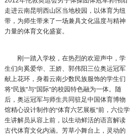
2012年伦敦奥运会男子体操团体冠军郭伟阳
走进云南昆明西山区当地校园，以体育为纽
带，为师生带来了一场兼具文化温度与精神
力量的体育文化盛宴。
刚一踏入学校，在热烈的欢迎声中，学
生们向奚爱华、王娇、郭伟阳三位奥运冠军
献上花环，身着云南少数民族服饰的学生们
将“民族”与“国际”的校园特色融为一体。随
后，奥运冠军与师生共同驻足中国体育博物
馆精心设计制作的“体育六艺展板”前，六位学
生讲解员从容上前，以生动鲜活的语言解读
古代体育文化内涵。芳草小舞台上，灵动的