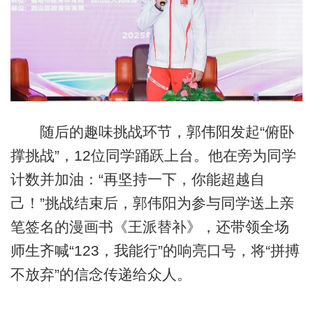
随后的趣味挑战环节，郭伟阳发起“俯卧
撑挑战”，12位同学踊跃上台。他在旁为同学
计数并加油：“再坚持一下，你能超越自
己！”挑战结束后，郭伟阳为参与同学送上亲
笔签名的漫画书《王派替补》，还带领全场
师生齐喊“123，我能行”的响亮口号，将“拼搏
不放弃”的信念传递给众人。