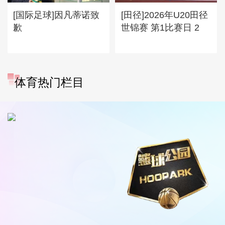
[国际足球]因凡蒂诺致
[田径]2026年U20田径
歉
世锦赛 第1比赛日 2
体育热门栏目