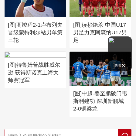
[图]商竣程2-1卢布列夫
[图]读秒绝杀 中国U17
晋级蒙特利尔站男单第
男足力克阿森纳U17男
三轮
足
[图]特鲁姆普战胜威尔
关闭
逊 获得斯诺克上海大
师赛冠军
[图]中超-姜至鹏破门韦
斯利建功 深圳新鹏城
2-0铜梁龙