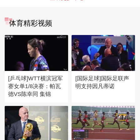
体育精彩视频
[乒乓球]WTT横滨冠军
[国际足球]国际足联声
赛女单1/8决赛：帕瓦
明支持因凡蒂诺
德VS陈幸同 集锦