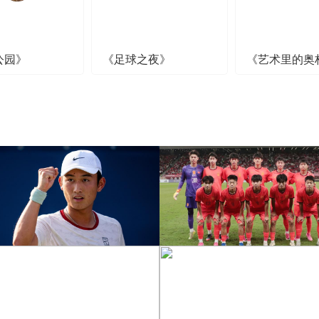
公园》
《足球之夜》
《艺术里的奥
[图]商竣程2-1卢布列夫 晋
[图]读秒绝杀 中国U17男