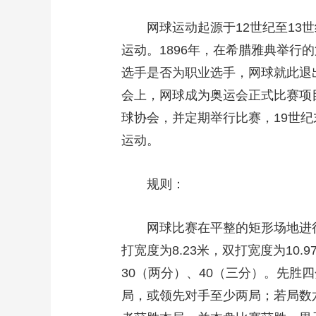
财经
教育
乡村振兴
生态环境
一带一路
网球运动起源于12世纪至1
大国智造
大国展会
大国保险
云顶对话
运动。1896年，在希腊雅典举行
选手是否为职业选手，网球就此退出
会上，网球成为奥运会正式比赛项
球协会，并定期举行比赛，19世
CCTV.节目官网
运动。
直播
节目单
栏目
片库
规则：
网球比赛在平整的矩形场地进
打宽度为8.23米，双打宽度为10
30（两分）、40（三分）。先胜
局，或领先对手至少两局；若局数六