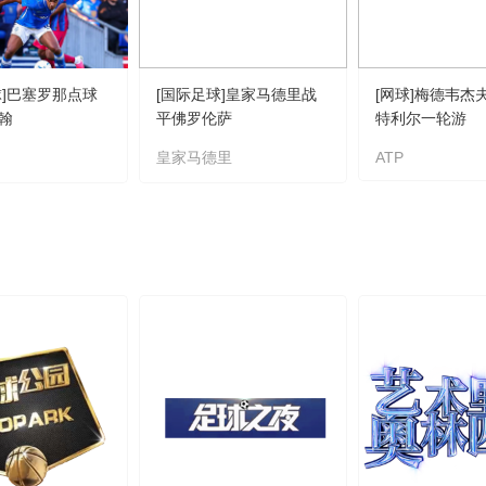
球]巴塞罗那点球
[国际足球]皇家马德里战
[网球]梅德韦杰
翰
平佛罗伦萨
特利尔一轮游
皇家马德里
ATP