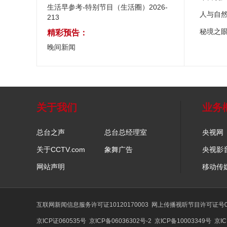
生活早参考-特别节目（生活圈）2026-
人与自
213
秘境之
精彩预告：
晚间新闻
关于我们
业务
总台之声
总台总经理室
央视网
关于CCTV.com
象舞广告
央视影
网站声明
移动传
互联网新闻信息服务许可证10120170003
网上传播视听节目许可证号01
京ICP证060535号
京ICP备06036302号-2
京ICP备10003349号
京IC