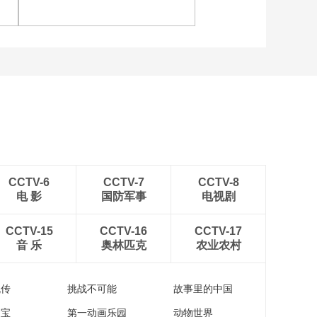
军
[图]输给威尔逊 斯诺克上
海大师赛赵心童无缘决赛
CCTV-6
CCTV-7
CCTV-8
电 影
国防军事
电视剧
CCTV-15
CCTV-16
CCTV-17
音 乐
奥林匹克
农业农村
流传
挑战不可能
故事里的中国
家宝
第一动画乐园
动物世界