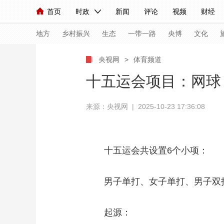
首页
时政
新闻
评论
视频
财经
人民领袖习近平
直播
海外频道
片库
iPanda
栏目大全
联播+
English
中国领导人
节目单
Монгол
听音
央视快评
微视频
习
地方
乡村振兴
生态
一带一路
央博
文化
央视网
>
体育频道
总台春晚
网络春晚
共产党员网
秧纪录
十五运会项目：网球
来源：央视网 | 2025-10-23 17:36:08
新闻
国内
国际
评论
经济
军事
人民领袖习近平
联播+
热解读
天天学习
十五运会共设置6个小项：
视频
小央视频
小央直播
直播中国
熊猫
现场
前线
比划
快看
蓝海中国
新兵
男子单打、女子单打、男子双
体育
直播
竞猜
2026年世界杯
2026
起源：
VIP会员
CCTV奥林匹克频道
生活体育大会