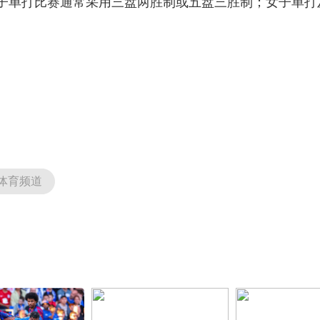
子单打比赛通常采用三盘两胜制或五盘三胜制；女子单打
体育频道