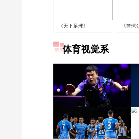
《天下足球》
《篮球
体育视觉系
[图]向鹏3-1西多伦科 晋级