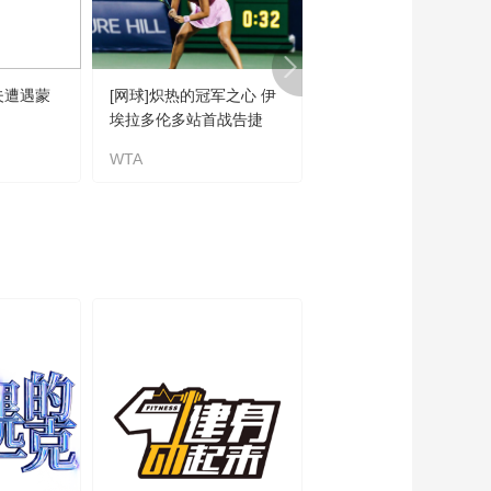
夫遭遇蒙
[网球]炽热的冠军之心 伊
[自行车]威利·斯密特获
埃拉多伦多站首战告捷
第五赛段冠军
WTA
威利·斯密特