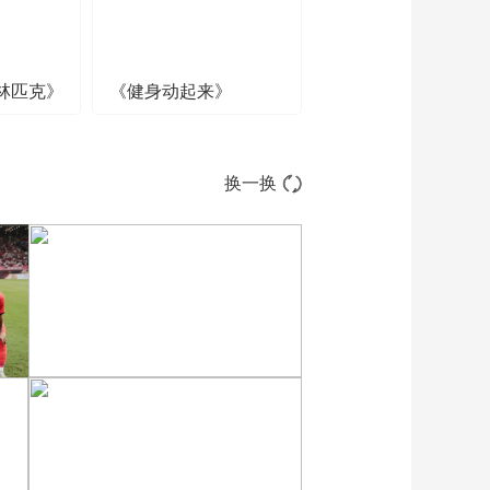
林匹克》
《健身动起来》
换一换
[图]特鲁姆普战胜威尔逊
获得斯诺克上海大师赛冠