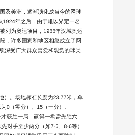
艺术
汽车
数智
5G
产业+
各国及美洲，逐渐演化成当今的网球
时尚
天气
才艺
网展
央央好物
1924年之后，由于难以界定一名
被列为奥运项目，1988年汉城奥运
阶段，许多国家和地区相继成立了网
一项深受广大群众喜爱和观赏的球类
。场地标准长度为23.77米，单
示为0（零分）、15（一分）、
两分才获胜一局。赢得一盘需先胜六
对手至少两分（如7-5、8-6等）