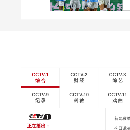
WTT横滨冠军赛16强
[图]中超-姜至鹏破门韦斯
利建功 深圳新鹏城2-0铜
梁龙
CCTV-1
CCTV-2
CCTV-3
综 合
财 经
综 艺
CCTV-9
CCTV-10
CCTV-11
纪 录
科 教
戏 曲
新闻联
正在播出：
今日说