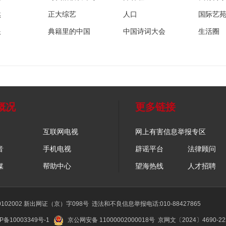
然
正大综艺
人口
国际艺
眼
典籍里的中国
中国诗词大会
生活圈
概况
更多链接
互联网电视
网上有害信息举报专区
音
手机电视
辟谣平台
法律顾问
媒
帮助中心
望海热线
人才招聘
02002 新出网证（京）字098号
违法和不良信息举报电话:010-88427865
P备10003349号-1
京公网安备 11000002000018号
京网文〔2024〕4690-2