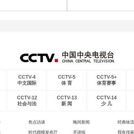
级蒙特利尔站男单第三轮
足力克阿森纳U17男足
[图]中超-热菲尼奥双响 辽
宁铁人3-1送上海申花三连
[图]中超-彭欣力建功 青岛
败
西海岸2-0十人青岛海牛
CCTV-4
CCTV-5
CCTV-5+
中文国际
体 育
体育赛事
CCTV-12
CCTV-13
CCTV-14
社会与法
新 闻
少 儿
播
焦点访谈
晚间新闻
经典咏
法
时代楷模发布厅
开讲啦
我有传