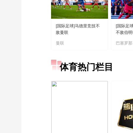
[国际足球]马德里竞技不
[国际足
敌曼联
不敌伯明
曼联
巴塞罗那
体育热门栏目