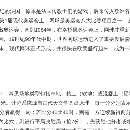
央博
非遗
文化
旅游
科普
健康
乐龄
阅读
3世纪的法国，原本是法国传教士们的游戏，后来传入欧洲
云起
超级工厂
智敬中国
全民健康
颜选攻略
海洋
的第1届现代奥运会上，网球是奥运会八大比赛项目之一。从
奥运会，直到1984年，在洛杉矶奥运会上，网球才重新
目。19世纪90年代中期，世界网球运动进入了重要发展
纪末，现代网球正式形成，并很快在欧美盛行起来，成为
热播榜
总台企业白名单
行，常见场地类型包括草地、粘土（软地）或混凝土（硬地）
.97米。计分系统源自古代天文学圆盘原理，每一分分别表
四分者赢得一局；若比分40比40时，则需一方连续赢得
比六，则进行平局决胜局（抢7分），先获胜七分者或领先