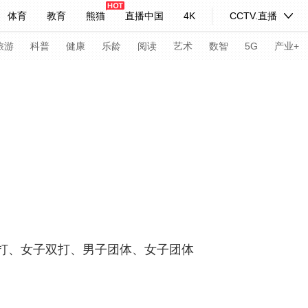
体育
教育
熊猫
直播中国
4K
CCTV.直播
式妙语
主持人
下载央视影音
热解读
天天学习
旅游
科普
健康
乐龄
阅读
艺术
数智
5G
产业+
纪录片网
国家大剧院
大型活动
科技
法治
文娱
人物
公益
图片
习式妙语
央视快评
央视网评
光华锐评
锋面
频道
VR/AR
4K专区
全景新闻
请入列
人生第一次
人生第二次
打、女子双打、男子团体、女子团体
年冬奥会
CBA
NBA
中超
国足
国际足球
网球
综
体育江湖
文化体育
冰雪道路
足球道路