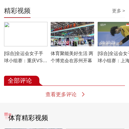
精彩视频
更多 >
01:06:29
00:02:40
01:10:29
[综合]全运会女子手
体育聚能美好生活 两
[综合]全运会女
球小组赛：重庆VS广
个博览会在苏州开幕
球小组赛：上海
东
庆
全部评论
查看更多评论
体育精彩视频