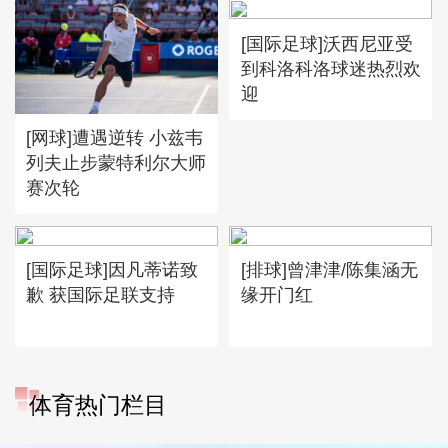
[国际足球]沃西尼亚受
到科洛科洛球迷热烈欢
迎
[网球]遭遇逆转 小兹韦
列夫止步蒙特利尔大师
赛次轮
[国际足球]因凡蒂诺致
[排球]曾津津/陈集涵无
歉 获国际足联支持
缘开门红
体育热门栏目