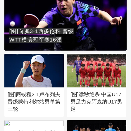
[图]向鹏3-1西多伦科 晋级
WTT横滨冠军赛16强
[图]商竣程2-1卢布列夫
[图]读秒绝杀 中国U17
晋级蒙特利尔站男单第
男足力克阿森纳U17男
三轮
足