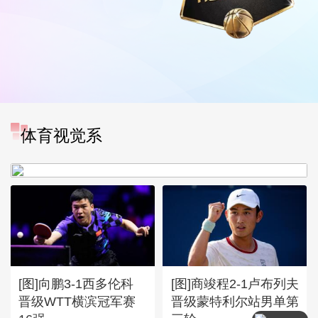
[图]WTA1000多伦多站-张帅
体育视觉系
不敌萨巴伦卡无缘16强
[图]向鹏3-1西多伦科
[图]商竣程2-1卢布列夫
晋级WTT横滨冠军赛
晋级蒙特利尔站男单第