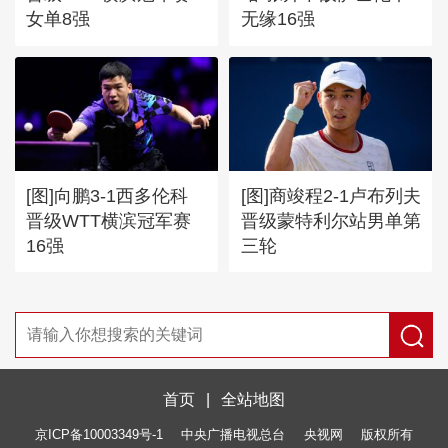
女单8强
无缘16强
[图]向鹏3-1西多伦科
[图]商竣程2-1卢布列夫
晋级WTT横滨冠军赛
晋级蒙特利尔站男单第
16强
三轮
首页
|
全站地图
京ICP备10003349号-1
中央广播电视总台
央视网
版权所有