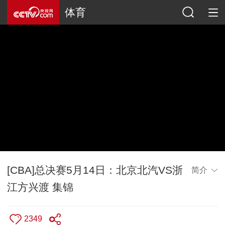
体育
[CBA]总决赛5月14日：北京北汽VS浙
简介
江方兴渡 集锦
2349