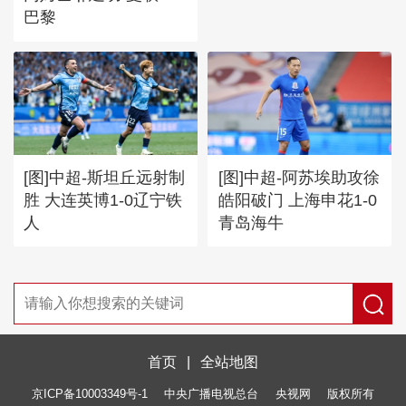
巴黎
[图]中超-斯坦丘远射制
[图]中超-阿苏埃助攻徐
胜 大连英博1-0辽宁铁
皓阳破门 上海申花1-0
人
青岛海牛
首页
|
全站地图
京ICP备10003349号-1
中央广播电视总台
央视网
版权所有