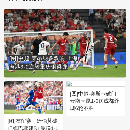
[图]中超-莱昂纳多双响 上海
海港3-2逆转重庆铜梁龙
[图]中超-奥斯卡破门
云南玉昆1-0送成都蓉
城6轮不胜
[图]友谊赛：姆伯莫破
门姆巴耶建功 曼联1-1