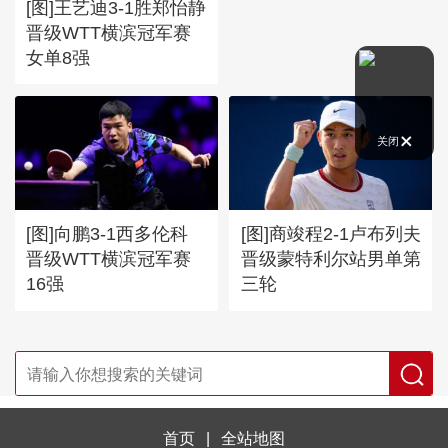
[图]王艺迪3-1胜郑怡静
晋级WTT横滨冠军赛
女单8强
关闭
[图]向鹏3-1西多伦科
[图]商竣程2-1卢布列夫
晋级WTT横滨冠军赛
晋级蒙特利尔站男单第
16强
三轮
首页
|
全站地图