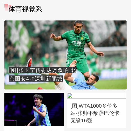
体育视觉系
[图]张玉宁传射达万双响 北
京国安4-0深圳新鹏城
[图]WTA1000多伦多
站-张帅不敌萨巴伦卡
无缘16强