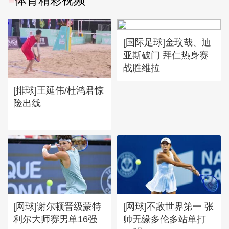
[国际足球]金玟哉、迪
亚斯破门 拜仁热身赛
战胜维拉
[排球]王延伟/杜鸿君惊
险出线
[网球]谢尔顿晋级蒙特
[网球]不敌世界第一 张
利尔大师赛男单16强
帅无缘多伦多站单打