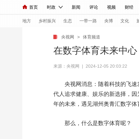
首页
时政
新闻
评论
视频
财经
人民领袖习近平
直播
海外频道
片库
iPanda
栏目大全
联播+
English
中国领导人
节目单
Монгол
听音
央视快评
微视频
习
地方
乡村振兴
生态
一带一路
央博
文化
央视网
>
体育频道
总台春晚
网络春晚
共产党员网
秧纪录
在数字体育未来中心
来源：央视网 | 2024-12-05 20:03:22
新闻
国内
国际
评论
经济
军事
人民领袖习近平
联播+
热解读
天天学习
央视网消息：随着科技的飞速
代人追求健康、娱乐的新选择，因
视频
小央视频
小央直播
直播中国
熊猫
年的未来，遇见湖州奥青汇数字体
现场
前线
比划
快看
蓝海中国
新兵
体育
直播
那么，什么是数字体育呢？
竞猜
2026年世界杯
2026
VIP会员
CCTV奥林匹克频道
生活体育大会