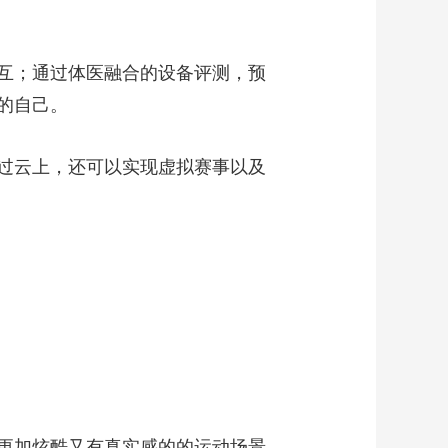
艺术
汽车
数智
5G
产业+
时尚
天气
才艺
网展
央央好物
互；通过体医融合的设备评测，预
的自己。
过云上，还可以实现虚拟赛事以及
更加炫酷又有真实感的的运动场景