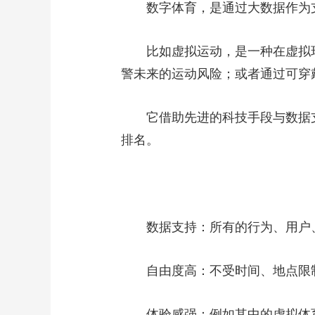
数字体育，是通过大数据作为
财经
教育
乡村振兴
生态环境
一带一路
大国智造
大国展会
大国保险
云顶对话
比如虚拟运动，是一种在虚拟
警未来的运动风险；或者通过可穿
它借助先进的科技手段与数据
CCTV.节目官网
排名。
直播
节目单
栏目
片库
数据支持：所有的行为、用户
自由度高：不受时间、地点限
体验感强：例如其中的虚拟体