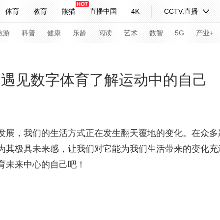
体育
教育
熊猫
直播中国
4K
CCTV.直播
式妙语
主持人
下载央视影音
热解读
天天学习
旅游
科普
健康
乐龄
阅读
艺术
数智
5G
产业+
纪录片网
国家大剧院
大型活动
 遇见数字体育了解运动中的自己
科技
法治
文娱
人物
公益
图片
习式妙语
央视快评
央视网评
光华锐评
锋面
发展，我们的生活方式正在发生翻天覆地的变化。在众多
为其极具未来感，让我们对它能为我们生活带来的变化充满
频道
VR/AR
4K专区
全景新闻
育未来中心的自己吧！
请入列
人生第一次
人生第二次
年冬奥会
CBA
NBA
中超
国足
国际足球
网球
综
体育江湖
文化体育
冰雪道路
足球道路