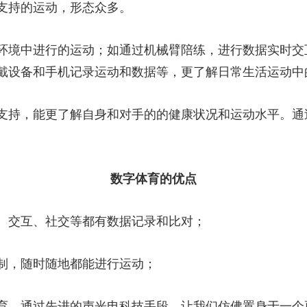
支持的运动，形态众多。
央博
非遗
文化
旅游
科普
健康
乐龄
阅读
云起
超级工厂
智敬中国
全民健康
颜选攻略
海洋
环境中进行的运动；如通过机械臂陪练，进行数据实时交
戴设备和手机记录运动和数据等，更了解日常生活运动中
支持，能更了解自身和对手的的健康状况和运动水平。通
热播榜
总台企业白名单
数字体育的优点
、交互、社交等都有数据记录和比对；
制，随时随地都能进行运动；
育，通过先进的声光电科技手段，让我们仿佛置身于一个