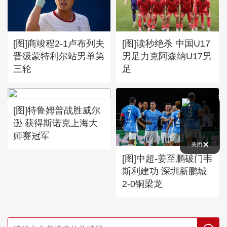
[图]商竣程2-1卢布列夫
[图]读秒绝杀 中国U17
晋级蒙特利尔站男单第
男足力克阿森纳U17男
三轮
足
[图]特鲁姆普战胜威尔
逊 获得斯诺克上海大
师赛冠军
关闭
[图]中超-姜至鹏破门韦
斯利建功 深圳新鹏城
2-0铜梁龙