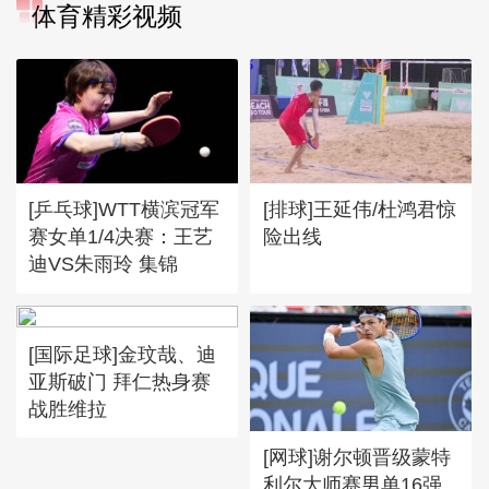
体育精彩视频
[乒乓球]WTT横滨冠军
[排球]王延伟/杜鸿君惊
赛女单1/4决赛：王艺
险出线
迪VS朱雨玲 集锦
[国际足球]金玟哉、迪
亚斯破门 拜仁热身赛
战胜维拉
[网球]谢尔顿晋级蒙特
利尔大师赛男单16强