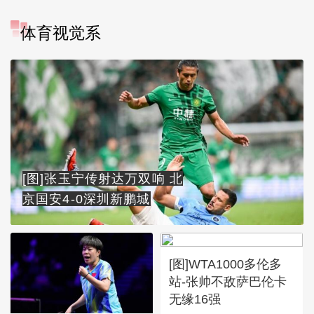
体育视觉系
[图]张玉宁传射达万双响 北
京国安4-0深圳新鹏城
[图]WTA1000多伦多
站-张帅不敌萨巴伦卡
无缘16强