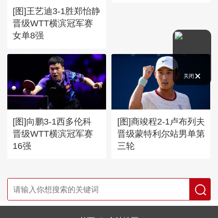
[图]王艺迪3-1胜郑怡静
晋级WTT横滨冠军赛
女单8强
关闭
[图]向鹏3-1西多伦科
[图]商竣程2-1卢布列夫
晋级WTT横滨冠军赛
晋级蒙特利尔站男单第
16强
三轮