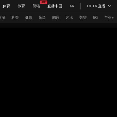
体育
教育
熊猫
直播中国
4K
CCTV.直播
式妙语
主持人
下载央视影音
热解读
天天学习
旅游
科普
健康
乐龄
阅读
艺术
数智
5G
产业+
纪录片网
国家大剧院
大型活动
科技
法治
文娱
人物
公益
图片
习式妙语
央视快评
央视网评
光华锐评
锋面
频道
VR/AR
4K专区
全景新闻
请入列
人生第一次
人生第二次
年冬奥会
CBA
NBA
中超
国足
国际足球
网球
综
体育江湖
文化体育
冰雪道路
足球道路