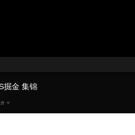
央博
非遗
文化
旅游
科普
健康
乐龄
阅读
云起
超级工厂
智敬中国
全民健康
颜选攻略
海洋
热播榜
总台企业白名单
S掘金 集锦
简介