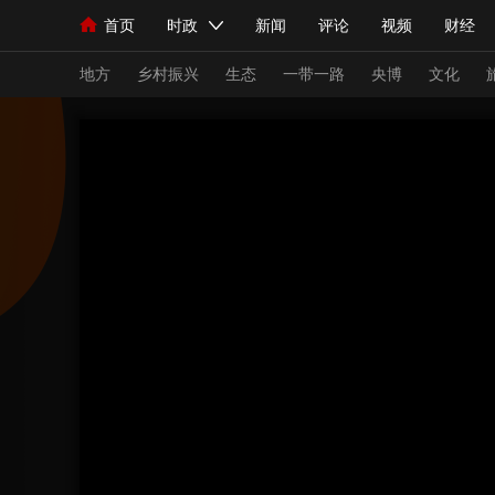
首页
时政
新闻
评论
视频
财经
人民领袖习近平
直播
海外频道
片库
iPanda
栏目大全
联播+
English
中国领导人
节目单
Монгол
听音
央视快评
微视频
习
地方
乡村振兴
生态
一带一路
央博
文化
总台春晚
网络春晚
共产党员网
秧纪录
新闻
国内
国际
评论
经济
军事
人民领袖习近平
联播+
热解读
天天学习
视频
小央视频
小央直播
直播中国
熊猫
现场
前线
比划
快看
蓝海中国
新兵
体育
直播
竞猜
2026年世界杯
2026
VIP会员
CCTV奥林匹克频道
生活体育大会