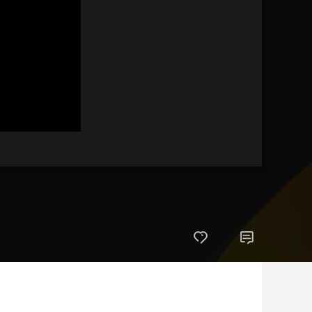
艺术
汽车
数智
5G
产业+
时尚
天气
才艺
网展
央央好物