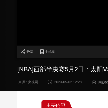
财经
教育
乡村振兴
生态环境
一带一路
大国智造
大国展会
大国保险
云顶对话
CCTV.节目官网
直播
节目单
栏目
片库
分享
手机看
[NBA]西部半决赛5月2日：太阳V
来源 : 央视网
2023-05-02 12:28
内容
主要内容