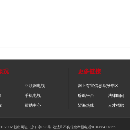
概况
更多链接
互联网电视
网上有害信息举报专区
音
手机电视
辟谣平台
法律顾问
媒
帮助中心
望海热线
人才招聘
02002 新出网证（京）字098号
违法和不良信息举报电话:010-88427865