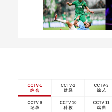
[图]友谊赛：姆伯莫破门姆
巴耶建功 曼联1-1巴黎
[图]张玉宁传射达万双响
北京国安4-0深圳新鹏城
CCTV-1
CCTV-2
CCTV-3
综 合
财 经
综 艺
CCTV-9
CCTV-10
CCTV-11
纪 录
科 教
戏 曲