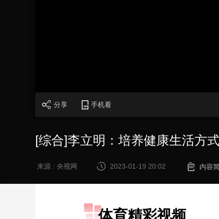
财经
教育
乡村振兴
生态环境
一带一路
大国智造
大国展会
大国保险
云顶对话
CCTV.节目官网
直播
节目单
栏目
片库
分享
手机看
[综合]李立明：培养健康生活方
来源 : 央视网
2023-01-19 20:02
内容
体育精彩视频