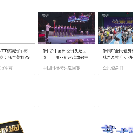
]WTT横滨冠军赛
[田径]中国田径街头巡回
[网球]“全民健身
赛：张本美和VS
赛——用不断超越致敬中
球普及推广活动
集锦
国田径
滨冠军赛
中国田径街头巡回赛
全民健身日