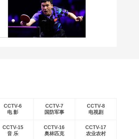
征程 助力全民健身新
突破
00:14:59
[图]中超-阿苏埃助攻徐皓
[综合]芭芭拉·艾伦·爱
阳破门 上海申花1-0青岛
因斯沃斯：体力活动
海牛
纲要：青年，中年和
00:20:34
老年人
[综合]陈世益：运动医
学拥抱新时代 迎接新
挑战
00:15:21
张
[图]向鹏3-1西多伦科 晋级
[综合]陈佩杰：交叉融
WTT横滨冠军赛16强
合创新服务健康中国
运动健康高层次人才
00:14:29
培养的“上体”模式
[综合]李立明：培养健
康生活方式 减少慢病
死亡风险
00:21:46
CCTV-6
CCTV-7
CCTV-8
电 影
国防军事
电视剧
[综合]陈君石：《中国
人群身体活动指南
2021》
CCTV-15
CCTV-16
CCTV-17
00:21:02
音 乐
奥林匹克
农业农村
[冰雪]“雪如意”绚烂亮