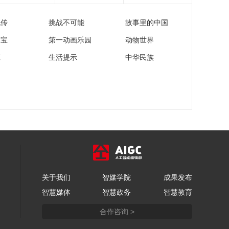
相 灯光盛宴吸引游客
流传
挑战不可能
故事里的中国
00:01:18
[冰雪]日本：冰雪运动
家宝
第一动画乐园
动物世界
旺季到来 相关用品热
苑
生活提示
中华民族
销
00:01:44
[综合]2023全国新年登
高健身大会
00:50:06
[高尔夫]2022中国业余
高尔夫球公开赛总决
赛 第四轮
02:50:58
[高尔夫]2022中国业余
高尔夫球公开赛总决
赛 第三轮
关于我们
智媒学院
成果发布
02:43:12
智慧媒体
智慧政务
智慧教育
[棋牌]第14届春兰杯半
决赛：李轩豪VS申真
合作咨询 >
谞
01:16:54