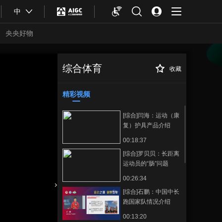
中
央央好物
综合体育
收藏
[综合]李立明：培
正在播放
养健康生活方式 减少慢病死亡
风险
精彩视频
[综合]闫海：运动（康
复）护具产品介绍
00:18:37
[综合]罗贝贝：长距离
运动员的“肠”问题
00:26:34
[综合]石鹏：中国中长
合体育
亚冬会
跑国家队情况介绍
00:13:20