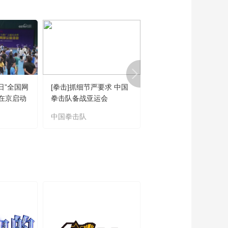
00:33:08
[综合]厉曙光：疫情后
期——营养和免疫力
00:24:04
[综合]刘浩然：基于脑
机接口技术的运动前
后正念心理调节
00:21:16
日”全国网
[拳击]抓细节严要求 中国
[网球]施耐德淘汰佩古
[综合]丁钢强：吃动平
在京启动
拳击队备战亚运会
挺进八强
衡，合理运动与营养
支持
中国拳击队
WTA
00:29:59
[综合]姜婷：智能信息
引导科学运动
00:33:14
[综合]张剑梅：让心安
全“动”起来-运动医学
看心脏
00:36:55
[综合]赖铭：基于能量
管理的科学训练探索