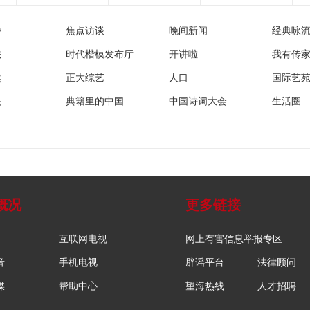
播
焦点访谈
晚间新闻
经典咏
法
时代楷模发布厅
开讲啦
我有传
然
正大综艺
人口
国际艺
眼
典籍里的中国
中国诗词大会
生活圈
概况
更多链接
互联网电视
网上有害信息举报专区
音
手机电视
辟谣平台
法律顾问
媒
帮助中心
望海热线
人才招聘