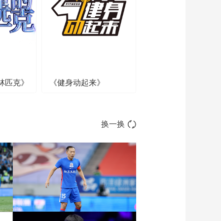
00:24:24
[综合]赵德峰：动作捕
捉系统与运动训练
00:31:57
[综合]傅涛：有氧能力
的测评及提高方法
林匹克》
《健身动起来》
00:24:26
[综合]励建安：运动适
应与主动健康
00:30:32
换一换
[综合]刘宇：体育科技
创新助力冰雪运动插
上科学的翅膀
00:19:17
[综合]王铁军：第二届
中国田径协会运动健
康专家智库大会工作
00:13:34
汇报
[综合]唐维红：奋进新