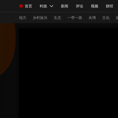
首页
时政
新闻
评论
视频
财经
人民领袖习近平
直播
海外频道
片库
iPanda
栏目大全
联播+
English
中国领导人
节目单
Монгол
听音
央视快评
微视频
习
地方
乡村振兴
生态
一带一路
央博
文化
总台春晚
网络春晚
共产党员网
秧纪录
新闻
国内
国际
评论
经济
军事
人民领袖习近平
联播+
热解读
天天学习
视频
小央视频
小央直播
直播中国
熊猫
现场
前线
比划
快看
蓝海中国
新兵
体育
直播
竞猜
2026年世界杯
2026
VIP会员
CCTV奥林匹克频道
生活体育大会