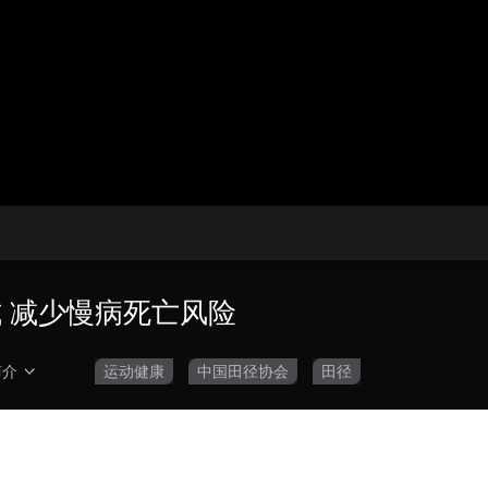
央博
非遗
文化
旅游
科普
健康
乐龄
阅读
云起
超级工厂
智敬中国
全民健康
颜选攻略
海洋
热播榜
总台企业白名单
式 减少慢病死亡风险
简介
运动健康
中国田径协会
田径