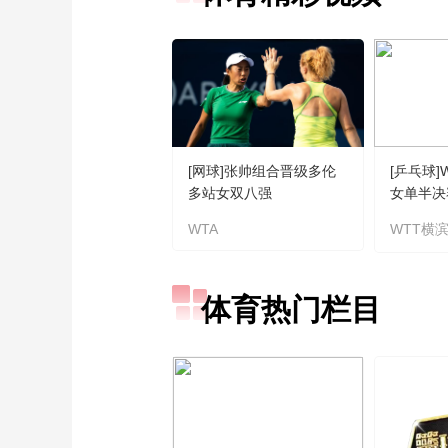
[网球]张帅组合晋级多伦
[乒乓球
多站女双八强
女单半决
王艺迪 
WTA
WTT横
体育热门栏目