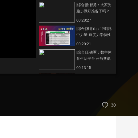
[综合]鲁智勇：大家为
艺术
汽车
数智
5G
产业+
跑步做好准备了吗？
时尚
天气
才艺
网展
央央好物
00:28:27
[综合]张青山：冲刺跑
中力量-速度力学特性
曲线的研究现状与基
00:20:21
本应用
[综合]王铁军：数字体
育生活平台 开放共赢
生态体系
00:13:15
[综合]利亚姆·布朗：运
动补水的科学
00:23:08
[综合]穆欣砚：运动饮
30
料的市场洞察
00:14:06
[综合]史仍飞：精准运
动营养的现状与未来