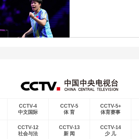
[图]中超-奥斯卡破门 云南
玉昆1-0送成都蓉城6轮不
[图]中超-斯坦丘远射制胜
胜
大连英博1-0辽宁铁人
[图]王艺迪3-1胜郑怡静 晋
级WTT横滨冠军赛女单8
[图]WTA1000多伦多站-
强
帅不敌萨巴伦卡无缘16强
CCTV-4
CCTV-5
CCTV-5+
中文国际
体 育
体育赛事
CCTV-12
CCTV-13
CCTV-14
社会与法
新 闻
少 儿