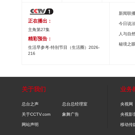
新闻联
正在播出：
今日说
主角第27集
人与自
精彩预告：
秘境之
生活早参考-特别节目（生活圈）2026-
216
关于我们
业务
总台之声
总台总经理室
央视网
关于CCTV.com
象舞广告
央视影
网站声明
移动传