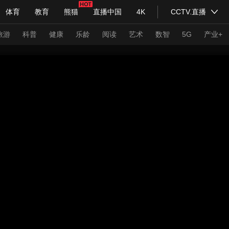
体育
教育
熊猫
直播中国
4K
CCTV.直播
式妙语
主持人
下载央视影音
热解读
天天学习
旅游
科普
健康
乐龄
阅读
艺术
数智
5G
产业+
纪录片网
国家大剧院
大型活动
科技
法治
文娱
人物
公益
图片
习式妙语
央视快评
央视网评
光华锐评
锋面
频道
VR/AR
4K专区
全景新闻
请入列
人生第一次
人生第二次
年冬奥会
CBA
NBA
中超
国足
国际足球
网球
综
体育江湖
文化体育
冰雪道路
足球道路