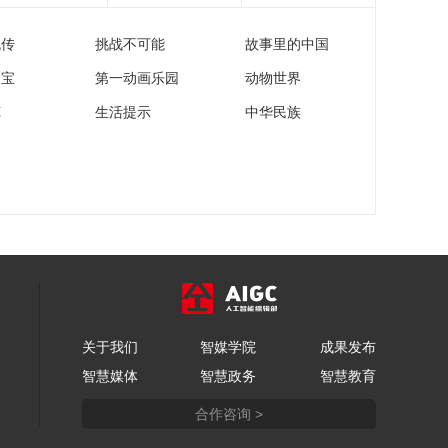
跑国家队情况介绍
流传
挑战不可能
故事里的中国
00:13:20
[综合]鲁智勇：大家为
家宝
第一动画乐园
动物世界
跑步做好准备了吗？
苑
生活提示
中华民族
00:28:27
[综合]张青山：冲刺跑
中力量-速度力学特性
曲线的研究现状与基
00:20:21
本应用
[综合]王铁军：数字体
育生活平台 开放共赢
生态体系
00:13:15
[综合]利亚姆·布朗：运
动补水的科学
关于我们
智媒学院
成果发布
00:23:08
智慧媒体
智慧政务
智慧教育
[综合]穆欣砚：运动饮
料的市场洞察
合作咨询 >
00:14:06