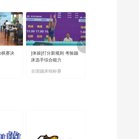
00:01:38
[田径]室内田径赛00后
小将陈冠锋60米6秒
60
00:02:06
[棋牌]中国国际象棋甲
级联赛总决赛 第6轮
01:41:10
快棋赛决
[体操]打分新规则 考验蹦
[自行车]胡海杰、窦静
[棋牌]中国国际象棋甲
床选手综合能力
获男、女城市绕圈淘汰
级联赛总决赛 第5轮
冠军
全国蹦床锦标赛
中国公路自行车联赛
01:47:11
[棋牌]中国国际象棋甲
级联赛总决赛 第4轮
01:39:38
[综合]2024年巴黎奥运
及残奥会体育图标正
式公布
00:00:57
[棋牌]中国国际象棋甲
级联赛总决赛 第3轮