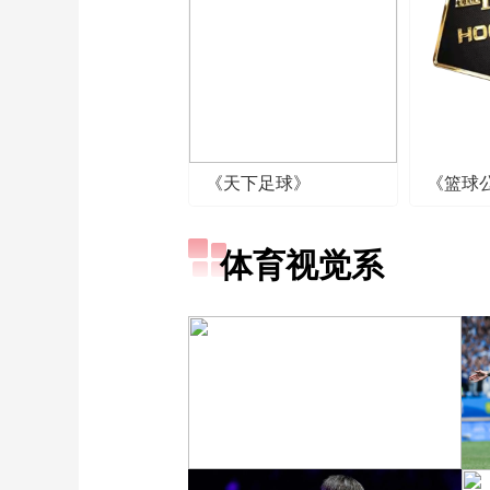
《天下足球》
《篮球
体育视觉系