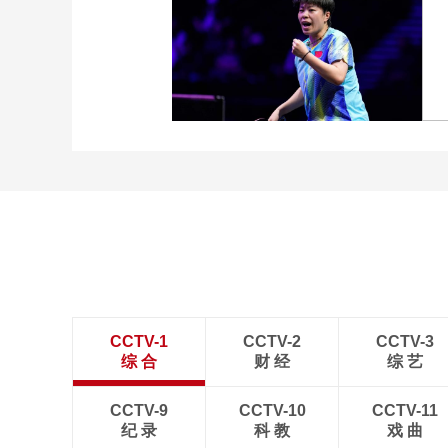
[图]中超-奥斯卡破门 云南
玉昆1-0送成都蓉城6轮不
胜
[图]王艺迪3-1胜郑怡静 晋
级WTT横滨冠军赛女单8
强
CCTV-1
CCTV-2
CCTV-3
综 合
财 经
综 艺
CCTV-9
CCTV-10
CCTV-11
纪 录
科 教
戏 曲