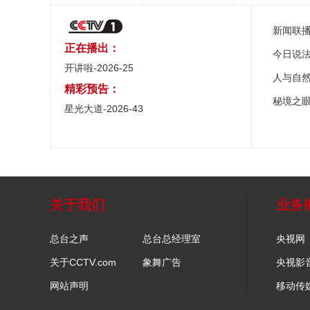
新闻联
正在播出：
今日说
开讲啦-2026-25
人与自
精彩预告：
秘境之
星光大道-2026-43
关于我们
业务
总台之声
总台总经理室
央视网
关于CCTV.com
象舞广告
央视影
网站声明
移动传