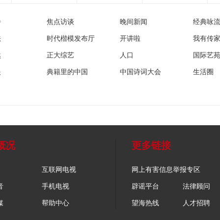
播
焦点访谈
晚间新闻
经典咏
法
时代楷模发布厅
开讲啦
我有传
然
正大综艺
人口
国际艺
眼
典籍里的中国
中国诗词大会
生活圈
概况
更多链接
互联网电视
网上有害信息举报专区
音
手机电视
辟谣平台
法律顾问
媒
帮助中心
望海热线
人才招聘