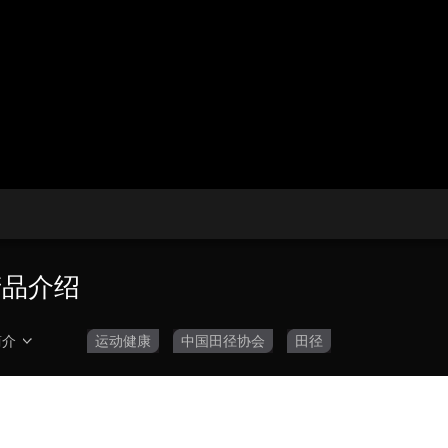
央博
非遗
文化
旅游
科普
健康
乐龄
阅读
云起
超级工厂
智敬中国
全民健康
颜选攻略
海洋
热播榜
总台企业白名单
产品介绍
简介
运动健康
中国田径协会
田径