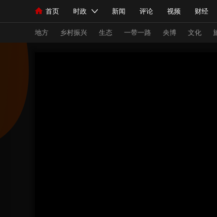
首页
时政
新闻
评论
视频
财经
人民领袖习近平
直播
海外频道
片库
iPanda
栏目大全
联播+
English
中国领导人
节目单
Монгол
听音
央视快评
微视频
习
地方
乡村振兴
生态
一带一路
央博
文化
总台春晚
网络春晚
共产党员网
秧纪录
新闻
国内
国际
评论
经济
军事
人民领袖习近平
联播+
热解读
天天学习
视频
小央视频
小央直播
直播中国
熊猫
现场
前线
比划
快看
蓝海中国
新兵
体育
直播
竞猜
2026年世界杯
2026
VIP会员
CCTV奥林匹克频道
生活体育大会