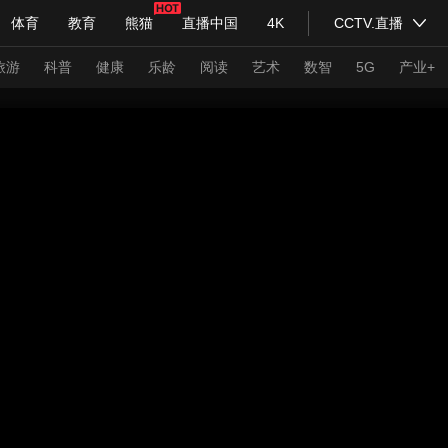
体育
教育
熊猫
直播中国
4K
CCTV.直播
式妙语
主持人
下载央视影音
热解读
天天学习
旅游
科普
健康
乐龄
阅读
艺术
数智
5G
产业+
纪录片网
国家大剧院
大型活动
科技
法治
文娱
人物
公益
图片
习式妙语
央视快评
央视网评
光华锐评
锋面
频道
VR/AR
4K专区
全景新闻
请入列
人生第一次
人生第二次
年冬奥会
CBA
NBA
中超
国足
国际足球
网球
综
体育江湖
文化体育
冰雪道路
足球道路