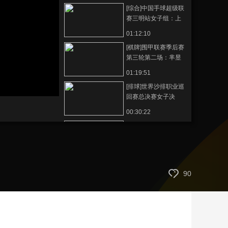
[综合]中国手球超级联
艺术
汽车
数智
5G
产业+
赛三明站女子组：上
海VS山东
时尚
天气
才艺
网展
央央好物
01:12:10
[棋牌]围甲联赛季后赛
第三轮第二场：芈昱
廷VS柯洁
01:19:51
[排球]世界沙排职业巡
回赛总决赛女子决
赛：美国VS巴西
00:30:22
[棋牌]围甲联赛季后赛
第三轮第一场：时越
VS芈昱廷
01:20:45
[田径]室内田径邀请赛
90
汤星强60米6秒83
00:01:27
[田径]室内田径邀请赛
梁劲生60米6秒89