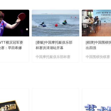
]WTT横滨冠军赛
[赛艇]中国摩托艇俱乐部
[棋牌]中国围棋
4决赛：早田希娜
杯赛洪泽湖站开幕
出四强
集锦
中国摩托艇俱乐部杯赛
中国围棋快棋赛