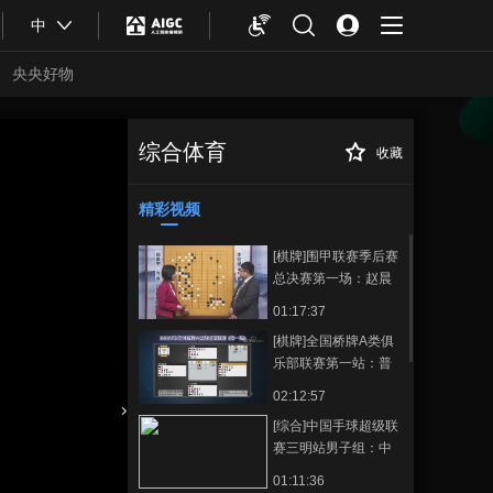
中
央央好物
综合体育
收藏
[综合]闫海：运动
正在播放
（康复）护具产品介绍
精彩视频
[棋牌]围甲联赛季后赛
总决赛第一场：赵晨
宇VS李钦诚
01:17:37
[棋牌]全国桥牌A类俱
乐部联赛第一站：普
得时代VS先锋国际
02:12:57
[综合]中国手球超级联
合体育
亚冬会
赛三明站男子组：中
国华体VS广东思腾
01:11:36