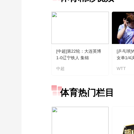
[中超]第22轮：大连英博
[乒乓球
1-0辽宁铁人 集锦
女单1/
VS蒯曼 
中超
WTT
体育热门栏目