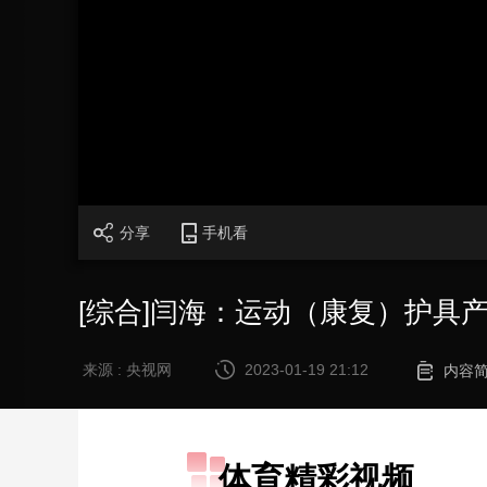
财经
教育
乡村振兴
生态环境
一带一路
大国智造
大国展会
大国保险
云顶对话
CCTV.节目官网
直播
节目单
栏目
片库
分享
手机看
[综合]闫海：运动（康复）护具
来源 : 央视网
2023-01-19 21:12
内容
体育精彩视频