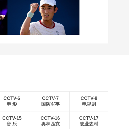
GOAT！布雷迪23年传
奇生涯落幕
00:01:05
[综合]王石：运动是生
[图]张玉宁传射达万双响
活方式 82岁要再次攀
北京国安4-0深圳新鹏城
登珠峰
00:01:56
[综合]朱为模：科学和
安全马拉松
00:25:44
级
[图]商竣程2-1卢布列夫 晋
[综合]陈金洋：业余马
级蒙特利尔站男单第三轮
拉松运动员训练参考
00:18:17
[综合]闫海：运动（康
复）护具产品介绍
00:18:37
CCTV-6
CCTV-7
CCTV-8
电 影
国防军事
电视剧
[综合]罗贝贝：长距离
运动员的“肠”问题
CCTV-15
CCTV-16
CCTV-17
00:26:34
音 乐
奥林匹克
农业农村
[综合]石鹏：中国中长