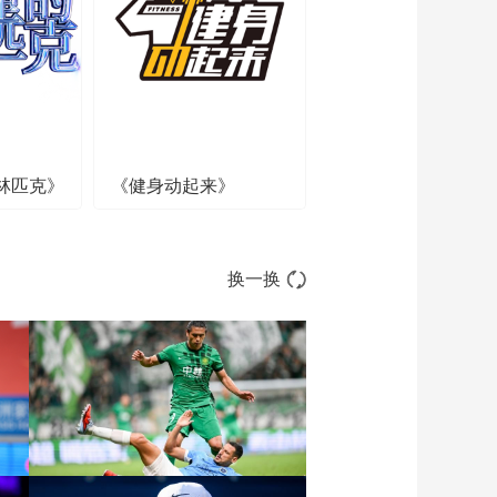
01:37:11
[棋牌]中国国际象棋甲
级联赛总决赛 第2轮
01:40:32
[棋牌]中国国际象棋甲
级联赛总决赛 第1轮
林匹克》
《健身动起来》
01:34:31
[棋牌]中国围棋甲级联
赛第14轮：丁浩VS谢
科
01:25:16
换一换
纪念北京冬奥会成功
举办一周年系列活动
启动仪式
01:00:50
[综合]“大圣”挥起“金箍
棒” 贝尔上演美巡赛首
秀
00:00:39
[橄榄球]橄榄球届的