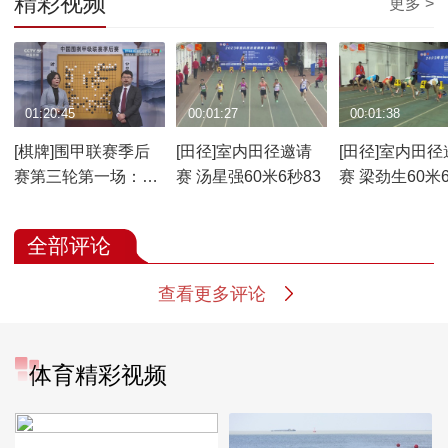
精彩视频
更多 >
01:20:45
00:01:27
00:01:38
[棋牌]围甲联赛季后
[田径]室内田径邀请
[田径]室内田径
赛第三轮第一场：时
赛 汤星强60米6秒83
赛 梁劲生60米6
越VS芈昱廷
全部评论
查看更多评论
体育精彩视频