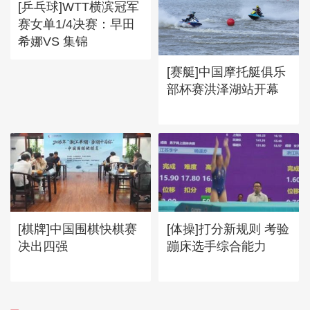
[乒乓球]WTT横滨冠军
赛女单1/4决赛：早田
希娜VS 集锦
[赛艇]中国摩托艇俱乐
部杯赛洪泽湖站开幕
[棋牌]中国围棋快棋赛
[体操]打分新规则 考验
决出四强
蹦床选手综合能力