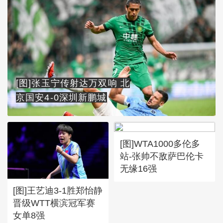
[图]张玉宁传射达万双响 北
京国安4-0深圳新鹏城
[图]WTA1000多伦多
站-张帅不敌萨巴伦卡
无缘16强
[图]王艺迪3-1胜郑怡静
晋级WTT横滨冠军赛
女单8强