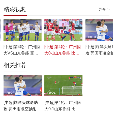
精彩视频
更多 >
01:40:50
00:04:33
00:01:18
[中超]第4轮：广州恒
[中超]第4轮：广州恒
[中超]刘洋头球
大VS山东鲁能 完整
大0-1山东鲁能 比赛
攻 郭田雨凌空
赛事
集锦
门
相关推荐
28:23
08:24
[中超]刘洋头球送助
[中超]第4轮：广州恒
攻 郭田雨凌空抽射破
大0-1山东鲁能 比赛