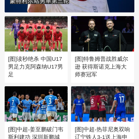
蒙特利尔站男单第三轮
[图]读秒绝杀 中国U17
[图]特鲁姆普战胜威尔
男足力克阿森纳U17男
逊 获得斯诺克上海大
足
师赛冠军
[图]中超-姜至鹏破门韦
[图]中超-热菲尼奥双响
斯利建功 深圳新鹏城
辽宁铁人3-1送上海申