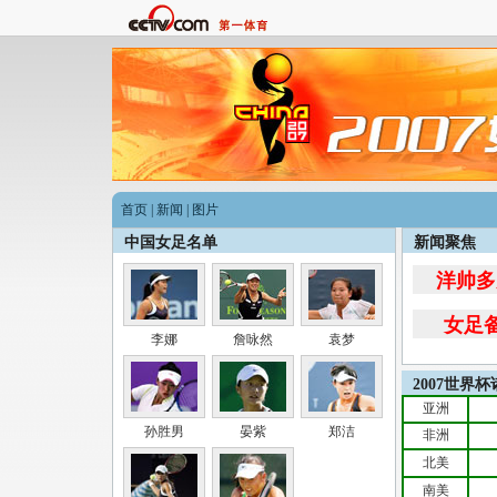
首页
|
新闻
|
图片
中国女足名单
新闻聚焦
洋帅多
女足
李娜
詹咏然
袁梦
2007世界
亚洲
孙胜男
晏紫
郑洁
非洲
北美
南美