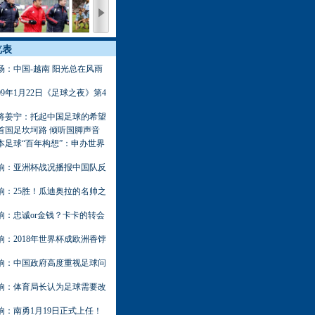
览表
场：中国-越南 阳光总在风雨
009年1月22日《足球之夜》第4
小将姜宁：托起中国足球的希望
回首国足坎坷路 倾听国脚声音
日本足球“百年构想”：申办世界
影响：亚洲杯战况播报中国队反
影响：25胜！瓜迪奥拉的名帅之
影响：忠诚or金钱？卡卡的转会
响：2018年世界杯成欧洲香饽
影响：中国政府高度重视足球问
影响：体育局长认为足球需要改
响：南勇1月19日正式上任！