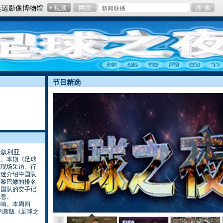
奥运影像博物馆
节目精选
指叙利亚
亚。本期《足球
的现场采访、行
球迷介绍中国队
、黎巴嫩的排名
中国队的交手记
信息。
响。本周四
羽化的新版《足球之