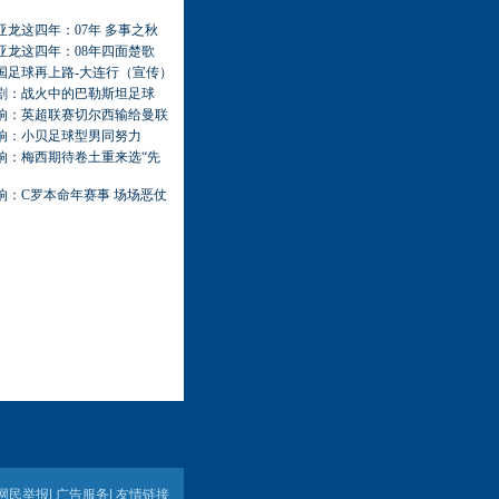
亚龙这四年：07年 多事之秋
谢亚龙这四年：08年四面楚歌
中国足球再上路-大连行（宣传）
悲剧：战火中的巴勒斯坦足球
影响：英超联赛切尔西输给曼联
影响：小贝足球型男同努力
影响：梅西期待卷土重来选“先
影响：C罗本命年赛事 场场恶仗
网民举报
|
广告服务
|
友情链接