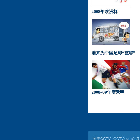
2008年欧洲杯
谁来为中国足球“整容”
2008~09年度意甲
关于CCTV
|
CCTV.com介绍