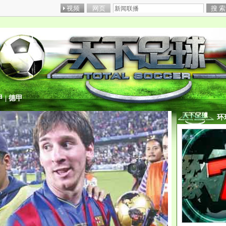
甲
|
德甲
环