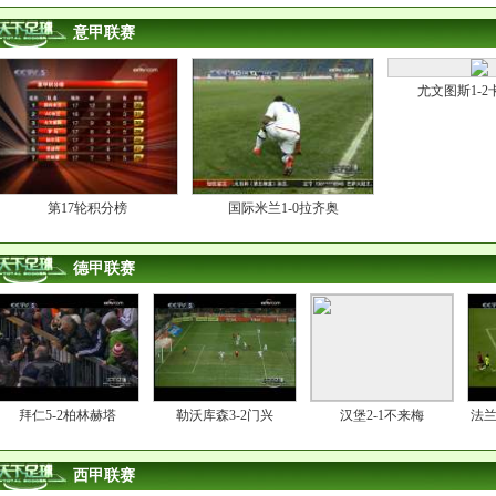
意甲联赛
尤文图斯1-2
第17轮积分榜
国际米兰1-0拉齐奥
德甲联赛
拜仁5-2柏林赫塔
勒沃库森3-2门兴
汉堡2-1不来梅
法兰
西甲联赛