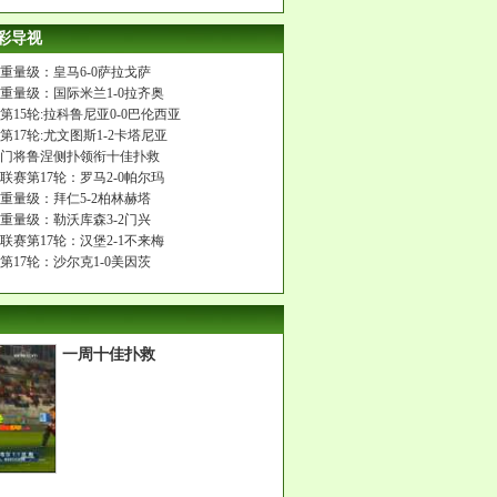
彩导视
茵重量级：皇马6-0萨拉戈萨
茵重量级：国际米兰1-0拉齐奥
第15轮:拉科鲁尼亚0-0巴伦西亚
第17轮:尤文图斯1-2卡塔尼亚
斯门将鲁涅侧扑领衔十佳扑救
联赛第17轮：罗马2-0帕尔玛
茵重量级：拜仁5-2柏林赫塔
茵重量级：勒沃库森3-2门兴
联赛第17轮：汉堡2-1不来梅
第17轮：沙尔克1-0美因茨
一周十佳扑救