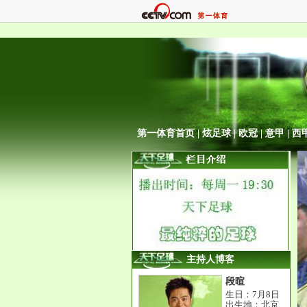
第一体育首页
|
炫足球
|
欧冠
|
意甲
|
西
主持人博客
段暄
生日：7月8日
出生地：北京