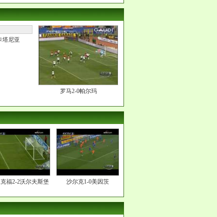
卡塔尼亚
罗马2-0帕尔玛
克福2-2沃尔夫斯堡
沙尔克1-0美因茨