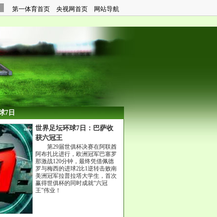
球7日
世界足坛环球7日：巴萨收
获六冠王
第29届世俱杯决赛在阿联酋
阿布扎比进行，欧洲冠军巴塞罗
那激战120分钟，最终凭借佩德
罗与梅西的进球2比1逆转击败南
美洲冠军拉普拉塔大学生，首次
赢得世俱杯的同时成就“六冠
王”伟业！