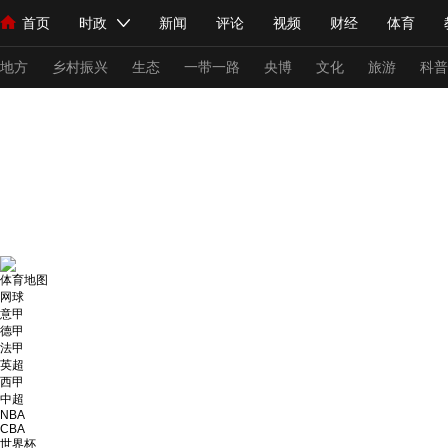
首页
时政
新闻
评论
视频
财经
体育
人民领袖习近平
直播
海外频道
片库
iPanda
栏目大全
联播+
English
中国领导人
节目单
Монгол
听音
央视快评
微视频
习式妙语
主持人
下
地方
乡村振兴
生态
一带一路
央博
文化
旅游
科普
总台春晚
网络春晚
共产党员网
秧纪录
纪录片网
新闻
国内
国际
评论
经济
军事
科技
法
人民领袖习近平
联播+
热解读
天天学习
习式妙语
体育地图
网球
视频
小央视频
小央直播
直播中国
熊猫频道
V
意甲
德甲
现场
前线
比划
快看
蓝海中国
新兵请入列
法甲
英超
西甲
体育
直播
竞猜
2026年世界杯
2026年冬奥会
中超
NBA
CBA
VIP会员
CCTV奥林匹克频道
生活体育大会
体育江湖
世界杯