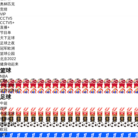
奥林匹克
竞猜
财经
教育
乡村振兴
生态环境
一带一路
央博
VIP
CCTV5
大国智造
大国展会
大国保险
云顶对话
云起
超
CCTV5+
直播+
节目单
天下足球
足球之夜
冠军欧洲
篮球公园
北京2022
CCTV.节目官网
直播
节目单
栏目
片库
热播榜
健身动起来
篮球
NBA
CBA
中国篮球
篮球世界杯
足球
中超
西甲
中国足球
世界杯
国际足球
欧冠
法甲