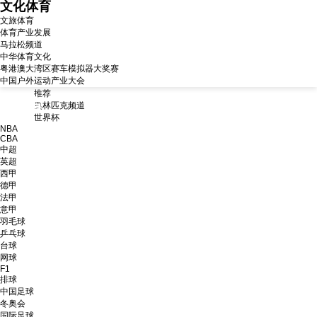
文化体育
文旅体育
体育产业发展
马拉松频道
中华体育文化
粤港澳大湾区赛车模拟器大奖赛
中国户外运动产业大会
推荐
体育
奥林匹克频道
世界杯
NBA
CBA
中超
英超
西甲
德甲
法甲
意甲
羽毛球
乒乓球
台球
网球
F1
排球
中国足球
冬奥会
国际足球