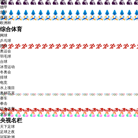
英超
德甲
意甲
亚冠
欧洲杯
综合体育
网球
乒乓球
田径
奥运会
羽毛球
台球
冰雪运动
冬奥会
排球
电竞
水上项目
奥林匹克
赛车
拳击
综合体育
全运会
央视名栏
天下足球
足球之夜
冠军欧洲