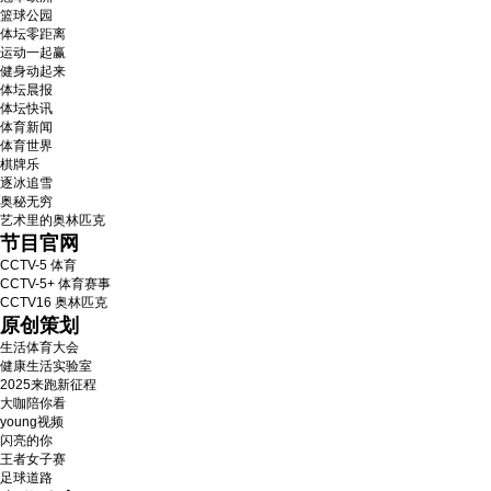
篮球公园
体坛零距离
运动一起赢
健身动起来
体坛晨报
体坛快讯
体育新闻
体育世界
棋牌乐
逐冰追雪
奥秘无穷
艺术里的奥林匹克
节目官网
CCTV-5 体育
CCTV-5+ 体育赛事
CCTV16 奥林匹克
原创策划
生活体育大会
健康生活实验室
2025来跑新征程
大咖陪你看
young视频
闪亮的你
王者女子赛
足球道路