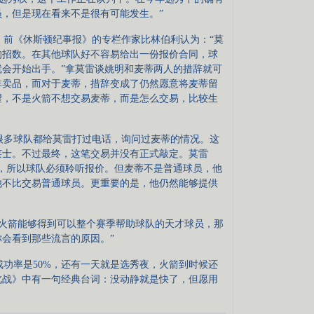
，但是现在看来不是很有可能发生。”
前《休斯顿纪事报》的专栏作家比林伯利认为：“莫
的招数。在其他球队好不容易给出一份报价合同，球
会开始出手。”拿莫雷谈姚明和麦蒂两人的措辞就可
非卖品，而对于麦蒂，措辞变成了仍然愿意将麦蒂留
望，不是火箭不想交易麦蒂，而是怎么交易，比较生
多球队都给莫雷打过电话，询问过麦蒂的情况。这
莱士。不过最终，这笔交易并没有正式敲定。莫雷
，所以球队必须聆听报价。但麦蒂不是普通球员，他
易他不比交易普通球员。更重要的是，他仍然能够提供
火箭能够得到可以整个赛季帮助球队的天才球员，那
会看到那些流言的原因。”
功率是50%，还有一天就是选秀夜，火箭到时候还
北战》中有一句经典台词：没动静就是快了，但愿用