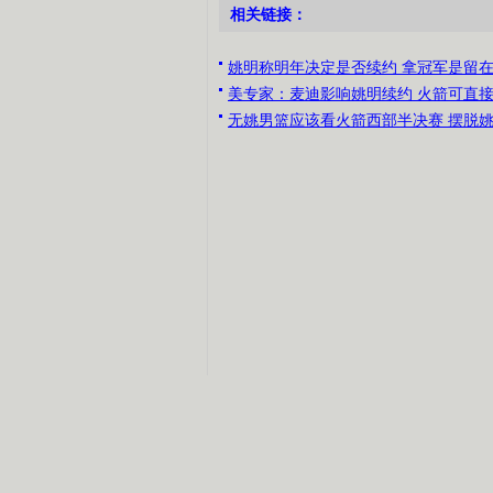
相关链接：
姚明称明年决定是否续约 拿冠军是留
美专家：麦迪影响姚明续约 火箭可直
无姚男篮应该看火箭西部半决赛 摆脱