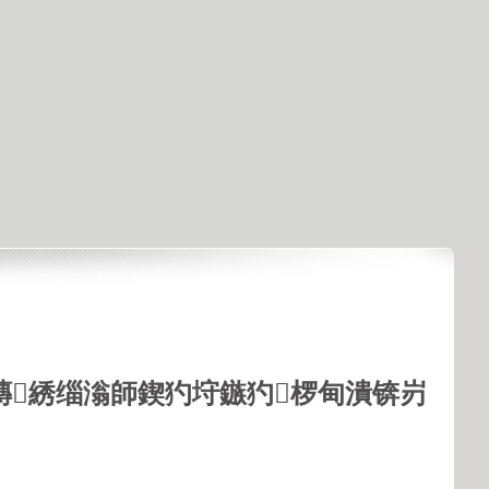
鏄綉缁滃師鍥犳垨鏃犳椤甸潰锛岃