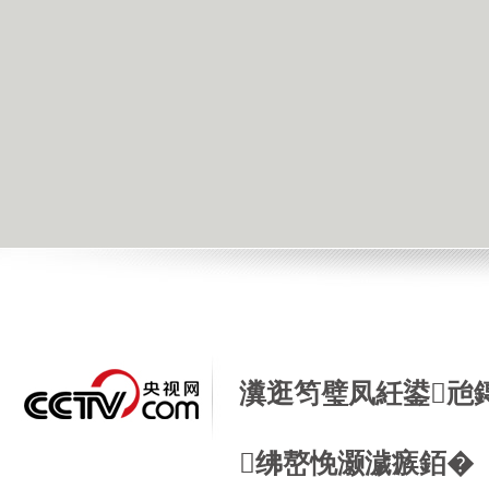
瀵逛笉璧凤紝鍙兘
绋嶅悗灏濊瘯銆�