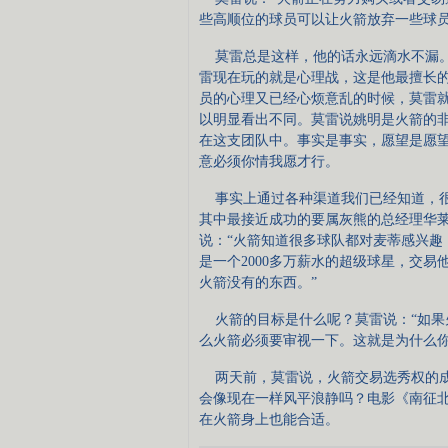
些高顺位的球员可以让火箭放弃一些球员
莫雷总是这样，他的话永远滴水不漏。
雷现在玩的就是心理战，这是他最擅长
员的心理又已经心烦意乱的时候，莫雷就
以明显看出不同。莫雷说姚明是火箭的
在这支团队中。事实是事实，愿望是愿
意必须你情我愿才行。
事实上通过各种渠道我们已经知道，很
其中最接近成功的要属灰熊的总经理华
说：“火箭知道很多球队都对麦蒂感兴趣
是一个2000多万薪水的超级球星，交
火箭没有的东西。”
火箭的目标是什么呢？莫雷说：“如果
么火箭必须要审视一下。这就是为什么你
两天前，莫雷说，火箭交易选秀权的成
会像现在一样风平浪静吗？电影《南征
在火箭身上也能合适。