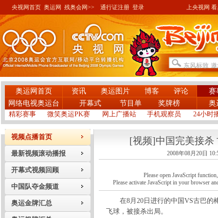
央视网首页
奥运网
残奥会网>>
通行证注册
登录
上央视网 看奥
奥运网首页
资讯
奥运图片
博客
评论
赛
网络电视奥运台
开幕式
节目单
奖牌榜
奥
精彩赛事
微笑奥运PK赛
网上广播站
手机观察员
24小时
视频点播首页
[视频]中国完美接杀
最新视频滚动播报
2008年08月20日 10:
开幕式视频回顾
Please open JavaScript function, a
Please activate JavaScript in your browser and
中国队夺金频道
在8月20日进行的中国VS古巴的
奥运金牌汇总
飞球，被接杀出局。