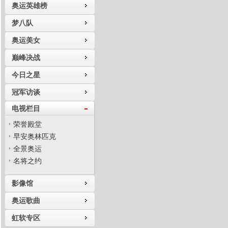
奥运英雄榜
梦八队
奥运美女
巅峰决战
今日之星
冠军访谈
电视栏目
荣誉殿堂
早安奥林匹克
全景奥运
名将之约
影像馆
奥运歌曲
虹软专区