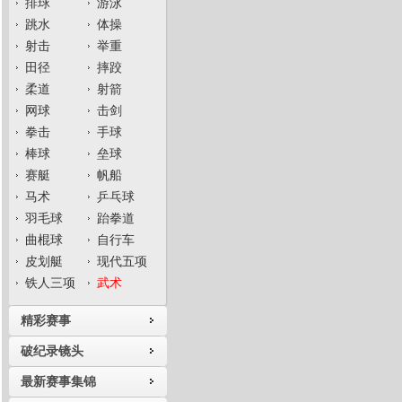
排球
游泳
跳水
体操
射击
举重
田径
摔跤
柔道
射箭
网球
击剑
拳击
手球
棒球
垒球
赛艇
帆船
马术
乒乓球
羽毛球
跆拳道
曲棍球
自行车
皮划艇
现代五项
铁人三项
武术
精彩赛事
破纪录镜头
最新赛事集锦