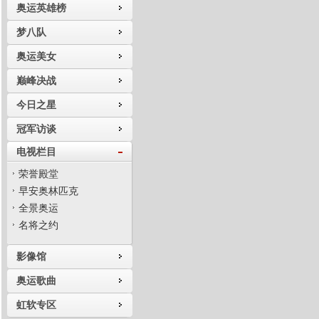
奥运英雄榜
梦八队
奥运美女
巅峰决战
今日之星
冠军访谈
电视栏目
荣誉殿堂
早安奥林匹克
全景奥运
名将之约
影像馆
奥运歌曲
虹软专区