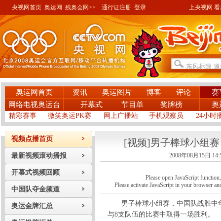
央视网首页
奥运网
残奥会网>>
通行证注册
登录
上央视网 看奥
奥运网首页
资讯
奥运图片
博客
评论
赛
网络电视奥运台
开幕式
节目单
奖牌榜
奥
精彩赛事
微笑奥运PK赛
网上广播站
手机观察员
24小时
视频点播首页
[视频]男子棒球小组
最新视频滚动播报
2008年08月15日 14:
开幕式视频回顾
Please open JavaScript function, a
Please activate JavaScript in your browser and
中国队夺金频道
男子棒球小组赛，中国队战胜中华
奥运金牌汇总
与8支队伍的比赛中取得一场胜利。