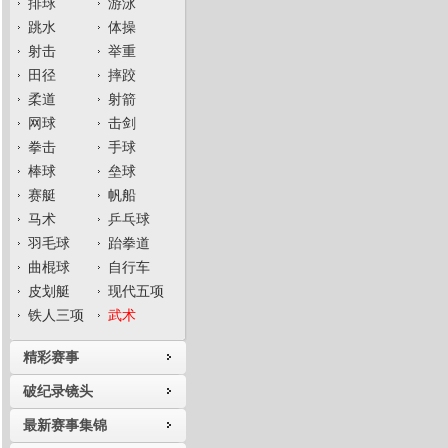
排球
游泳
跳水
体操
射击
举重
田径
摔跤
柔道
射箭
网球
击剑
拳击
手球
棒球
垒球
赛艇
帆船
马术
乒乓球
羽毛球
跆拳道
曲棍球
自行车
皮划艇
现代五项
铁人三项
武术
精彩赛事
破纪录镜头
最新赛事集锦