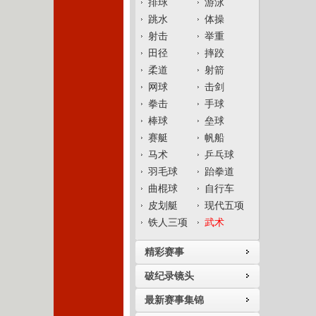
排球
游泳
跳水
体操
射击
举重
田径
摔跤
柔道
射箭
网球
击剑
拳击
手球
棒球
垒球
赛艇
帆船
马术
乒乓球
羽毛球
跆拳道
曲棍球
自行车
皮划艇
现代五项
铁人三项
武术
精彩赛事
破纪录镜头
最新赛事集锦