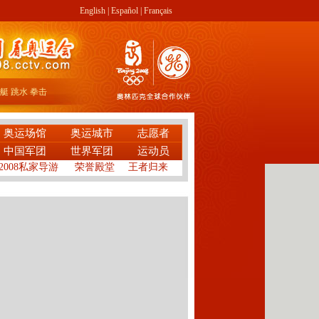
English
|
Español
|
Français
艇
跳水
拳击
奥运场馆
奥运城市
志愿者
中国军团
世界军团
运动员
2008私家导游
荣誉殿堂
王者归来