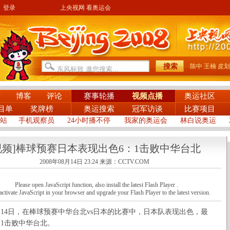
登录
上央视网 看奥运会
陈中
王楠
皮划
片
博客
评论
赛事轮播
视频点播
奥运社区
目单
奖牌榜
奥运搜索
冠军访谈
比赛项目
站
手机观察员
24小时播不停
我家的奥运会
林白说奥运
视频]棒球预赛日本表现出色6：1击败中华台北
2008年08月14日 23:24
来源：CCTV.COM
Please open JavaScript function, also install the latest Flash Player .
activate JavaScript in your browser and upgrade your Flash Player to the latest version.
4日，在棒球预赛中华台北vs日本的比赛中，日本队表现出色，最
：1击败中华台北。