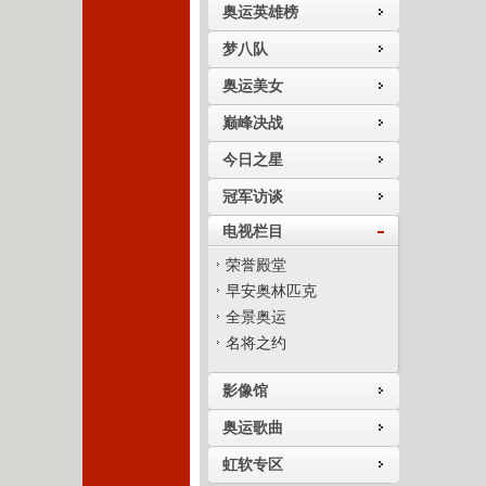
奥运英雄榜
梦八队
奥运美女
巅峰决战
今日之星
冠军访谈
电视栏目
荣誉殿堂
早安奥林匹克
全景奥运
名将之约
影像馆
奥运歌曲
虹软专区