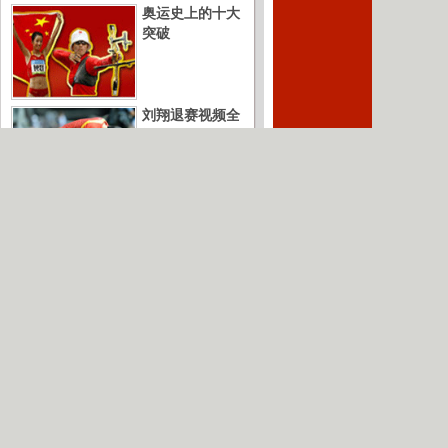
奥运史上的十大
突破
刘翔退赛视频全
记录
奥运英雄榜
网民举报
|
广告服务
|
友情链接