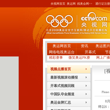
央视网首页
奥运网
残奥会网>>
通行证注册
奥运网首页
资讯
奥运图
网络电视奥运台
开幕式
节
精彩赛事
微笑奥运PK赛
网上广播
视频点播首页
[
最新视频滚动播报
开幕式视频回顾
Please 
中国队夺金频道
8月1
奥运金牌汇总
终以6