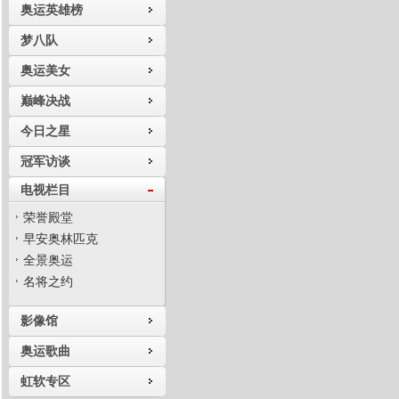
奥运英雄榜
梦八队
奥运美女
巅峰决战
今日之星
冠军访谈
电视栏目
荣誉殿堂
早安奥林匹克
全景奥运
名将之约
影像馆
奥运歌曲
虹软专区