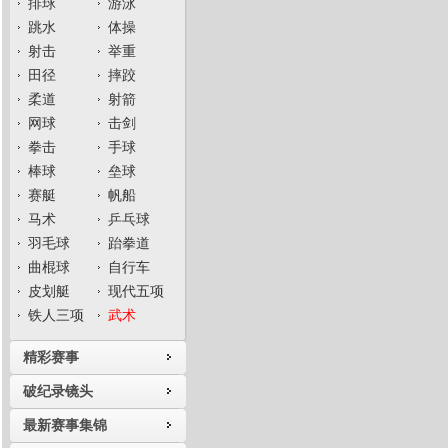
排球
游泳
跳水
体操
射击
举重
田径
摔跤
柔道
射箭
网球
击剑
拳击
手球
棒球
垒球
赛艇
帆船
马术
乒乓球
羽毛球
跆拳道
曲棍球
自行车
皮划艇
现代五项
铁人三项
武术
精彩赛事
破纪录镜头
最新赛事集锦