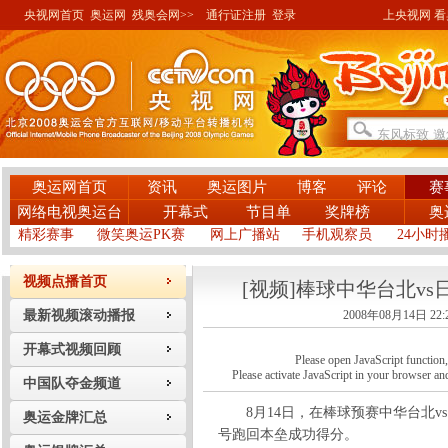
央视网首页
奥运网
残奥会网>>
通行证注册
登录
上央视网 看奥
奥运网首页
资讯
奥运图片
博客
评论
赛
网络电视奥运台
开幕式
节目单
奖牌榜
奥
精彩赛事
微笑奥运PK赛
网上广播站
手机观察员
24小时
视频点播首页
[视频]棒球中华台北v
最新视频滚动播报
2008年08月14日 22:
开幕式视频回顾
Please open JavaScript function, a
Please activate JavaScript in your browser and
中国队夺金频道
8月14日，在棒球预赛中华台北vs
奥运金牌汇总
号跑回本垒成功得分。