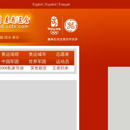
English
|
Español
|
Français
艇
跳水
拳击
奥运场馆
奥运城市
志愿者
中国军团
世界军团
运动员
2008私家导游
荣誉殿堂
王者归来