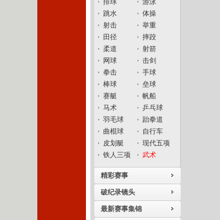
排球
游泳
跳水
体操
射击
举重
田径
摔跤
柔道
射箭
网球
击剑
拳击
手球
棒球
垒球
赛艇
帆船
马术
乒乓球
羽毛球
跆拳道
曲棍球
自行车
皮划艇
现代五项
铁人三项
武术
精彩赛事
破纪录镜头
最新赛事集锦