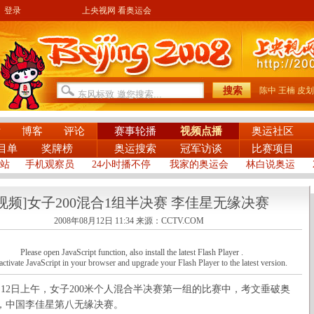
登录
上央视网 看奥运会
陈中
王楠
皮划
片
博客
评论
赛事轮播
视频点播
奥运社区
目单
奖牌榜
奥运搜索
冠军访谈
比赛项目
站
手机观察员
24小时播不停
我家的奥运会
林白说奥运
[视频]女子200混合1组半决赛 李佳星无缘决赛
2008年08月12日 11:34
来源：CCTV.COM
Please open JavaScript function, also install the latest Flash Player .
activate JavaScript in your browser and upgrade your Flash Player to the latest version.
2日上午，女子200米个人混合半决赛第一组的比赛中，考文垂破奥
，中国李佳星第八无缘决赛。