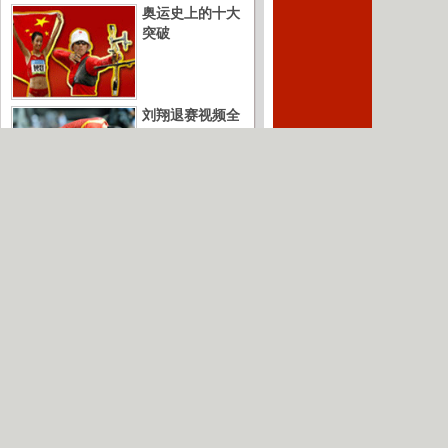
奥运史上的十大
突破
刘翔退赛视频全
记录
奥运英雄榜
网民举报
|
广告服务
|
友情链接