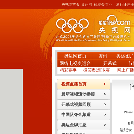
央视网首页
奥运网
残奥会网>>
通行证注册
奥运网首页
资讯
奥运图
网络电视奥运台
开幕式
节
精彩赛事
微笑奥运PK赛
网上广播
视频点播首页
最新视频滚动播报
开幕式视频回顾
Please 
中国队夺金频道
8月1
奥运金牌汇总
运纪录