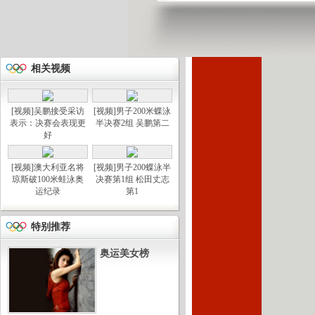
相关视频
[视频]吴鹏接受采访
[视频]男子200米蝶泳
表示：决赛会表现更
半决赛2组 吴鹏第二
好
[视频]澳大利亚名将
[视频]男子200蝶泳半
琼斯破100米蛙泳奥
决赛第1组 松田丈志
运纪录
第1
特别推荐
奥运美女榜