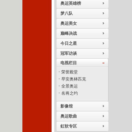
奥运英雄榜
梦八队
奥运美女
巅峰决战
今日之星
冠军访谈
电视栏目
荣誉殿堂
早安奥林匹克
全景奥运
名将之约
影像馆
奥运歌曲
虹软专区