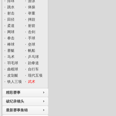
排球
游泳
跳水
体操
射击
举重
田径
摔跤
柔道
射箭
网球
击剑
拳击
手球
棒球
垒球
赛艇
帆船
马术
乒乓球
羽毛球
跆拳道
曲棍球
自行车
皮划艇
现代五项
铁人三项
武术
精彩赛事
破纪录镜头
最新赛事集锦