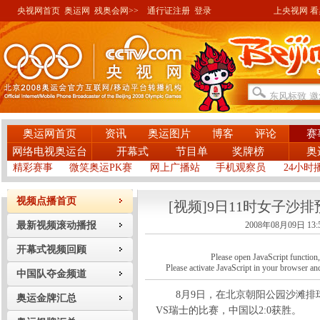
央视网首页
奥运网
残奥会网>>
通行证注册
登录
上央视网 看奥
奥运网首页
资讯
奥运图片
博客
评论
赛
网络电视奥运台
开幕式
节目单
奖牌榜
奥
精彩赛事
微笑奥运PK赛
网上广播站
手机观察员
24小时
视频点播首页
[视频]9日11时女子沙
最新视频滚动播报
2008年08月09日 13:
开幕式视频回顾
Please open JavaScript function, a
Please activate JavaScript in your browser and
中国队夺金频道
8月9日，在北京朝阳公园沙滩排球
奥运金牌汇总
VS瑞士的比赛，中国以2:0获胜。