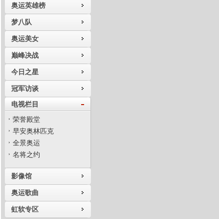
奥运英雄榜
梦八队
奥运美女
巅峰决战
今日之星
冠军访谈
电视栏目
荣誉殿堂
早安奥林匹克
全景奥运
名将之约
影像馆
奥运歌曲
虹软专区