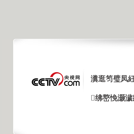
瀵逛笉璧凤紝
绋嶅悗灏濊