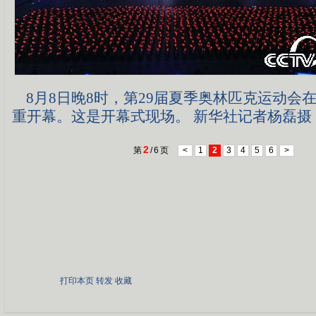
8月8日晚8时，第29届夏季奥林匹克运动会
重开幕。这是开幕式现场。 新华社记者杨磊摄
2
第
/
6
页
<
1
2
3
4
5
6
>
打印本页
转发
收藏